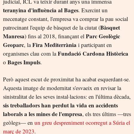
judicial, ICL va teixir durant anys una immensa
teranyina d'influència al Bages
. Exercint un
mecenatge constant, l'empresa va comprar la pau social
Bàsquet
patrocinant l'equip de bàsquet de la ciutat (
Manresa
Parc Geològic
) fins al 2018, finançant el
Geoparc
Fira Mediterrània
, la
i participant en
Fundació Cardona Històrica
organismes clau com la
Bages Impuls
o
.
Però aquest escut de proximitat ha acabat esquerdant-se.
Aquesta imatge de modernitat s'esvaeix en revisar la
sinistralitat de les seves instal·lacions: en l'última dècada,
sis treballadors han perdut la vida en accidents
laborals a les mines de l'empresa
, els tres últims —tres
geòlegs— en
un greu despreniment ocorregut a Súria el
març de 2023
.