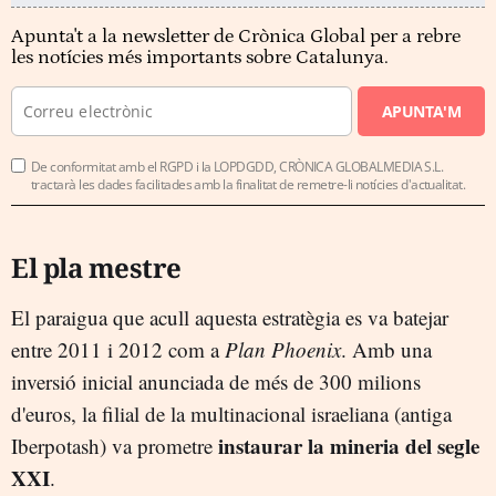
Apunta't a la newsletter de Crònica Global per a rebre
les notícies més importants sobre Catalunya.
APUNTA'M
De conformitat amb el RGPD i la LOPDGDD, CRÒNICA GLOBALMEDIA S.L.
tractarà les dades facilitades amb la finalitat de remetre-li notícies d'actualitat.
El pla mestre
El paraigua que acull aquesta estratègia es va batejar
entre 2011 i 2012 com a
Plan Phoenix
. Amb una
inversió inicial anunciada de més de 300 milions
d'euros, la filial de la multinacional israeliana (antiga
instaurar la mineria del segle
Iberpotash) va prometre
XXI
.