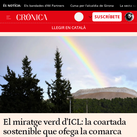
ÉS NOTÍCIA:
Els bandades d'AX Partners
Cursa per l'alcaldia de Girona
La secta sa
LLEGIR EN CATALÀ
Passa’t al mode estalvi
El miratge verd d'ICL: la coartada
sostenible que ofega la comarca