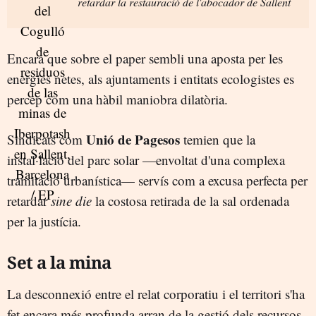
retardar la restauració de l'abocador de Sallent
Encara que sobre el paper sembli una aposta per les
energies netes, als ajuntaments i entitats ecologistes es
percep com una hàbil maniobra dilatòria.
Unió de Pagesos
Sindicats com
temien que la
instal·lació del parc solar —envoltat d'una complexa
tramitació urbanística— servís com a excusa perfecta per
retardar
sine die
la costosa retirada de la sal ordenada
per la justícia.
Set a la mina
La desconnexió entre el relat corporatiu i el territori s'ha
fet encara més profunda arran de la gestió dels recursos