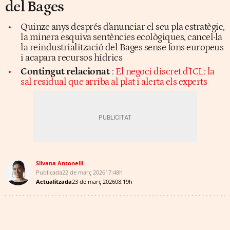
del Bages
Quinze anys després d'anunciar el seu pla estratègic,
la minera esquiva sentències ecològiques, cancel·la
la reindustrialització del Bages sense fons europeus
i acapara recursos hídrics
Contingut relacionat
:
El negoci discret d'ICL: la
sal residual que arriba al plat i alerta els experts
Silvana Antonelli
Publicada
22 de març 2026
17:48h
Actualitzada
23 de març 2026
08:19h