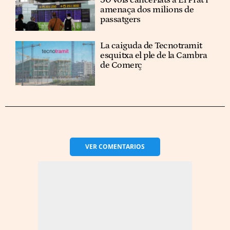
50 vols cancel·lats a El Prat i
amenaça dos milions de
passatgers
La caiguda de Tecnotramit
esquitxa el ple de la Cambra
de Comerç
VER
COMENTARIOS