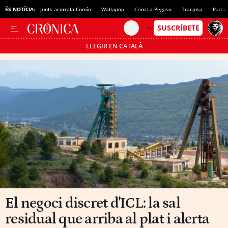
ÉS NOTÍCIA:
Junts acorrala Comín
Wallapop
Crim La Pegaso
Tracjusa
Parla 
LLEGIR EN CATALÀ
Passa’t al mode estalvi
El negoci discret d'ICL: la sal
residual que arriba al plat i alerta