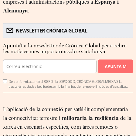
Espanya i
empreses i administracions públiques a
Alemanya
.
NEWSLETTER CRÓNICA GLOBAL
Apunta't a la newsletter de Crònica Global per a rebre
les notícies més importants sobre Catalunya.
APUNTA'M
De conformitat amb el RGPD i la LOPDGDD, CRÒNICA GLOBALMEDIA S.L.
tractarà les dades facilitades amb la finalitat de remetre-li notícies d'actualitat.
L'aplicació de la connexió per satèl·lit complementaria
milloraria la resiliència
la connectivitat terrestre i
de la
xarxa en escenaris específics, com àrees remotes o
circumstàncies excepcionals, mantenint una experiència