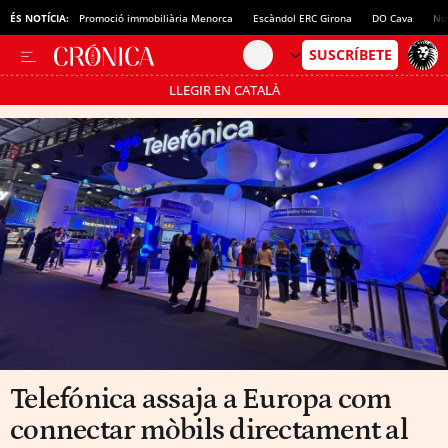
ÉS NOTÍCIA:
Promoció immobiliària Menorca
Escàndol ERC Girona
DO Cava
No
LLEGIR EN CATALÀ
Passa’t al mode estalvi
Telefónica assaja a Europa com
connectar mòbils directament al