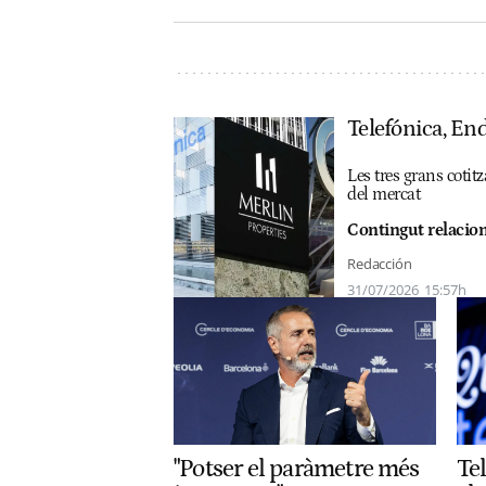
Telefónica, End
Les tres grans cotit
del mercat
Contingut relacion
Redacción
31/07/2026
15:57h
"Potser el paràmetre més
Te