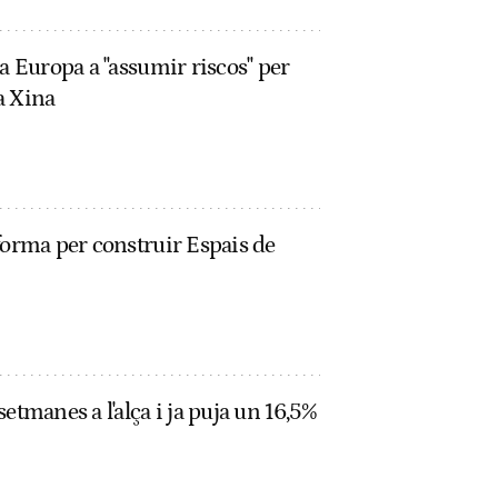
 a Europa a "assumir riscos" per
a Xina
forma per construir Espais de
etmanes a l'alça i ja puja un 16,5%