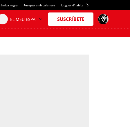
eràmica negra
Recepta amb calamars
Lloguer d'habitacions a Espanya
Crèdit del S