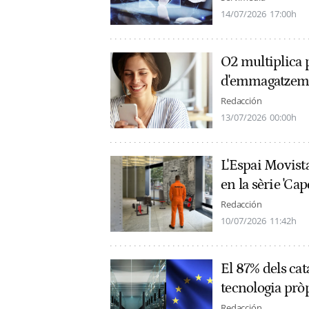
14/07/2026
17:00h
O2 multiplica p
d'emmagatzemat
Redacción
13/07/2026
00:00h
L'Espai Movist
en la sèrie 'Cap
Redacción
10/07/2026
11:42h
El 87% dels ca
tecnologia prò
Redacción