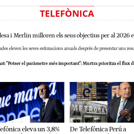
TELEFÒNICA
esa i Merlin milloren els seus objectius per al 2026 
zades eleven les seves estimacions anuals després de presentar uns resu
at:
"Potser el paràmetre més important": Murtra prioritza el flux de
De Telefónica Perú a
lefónica eleva un 3,8%