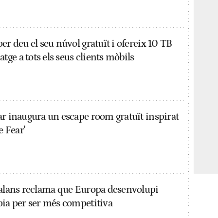
er deu el seu núvol gratuït i ofereix 10 TB
ge a tots els seus clients mòbils
ar inaugura un escape room gratuït inspirat
e Fear'
talans reclama que Europa desenvolupi
pia per ser més competitiva