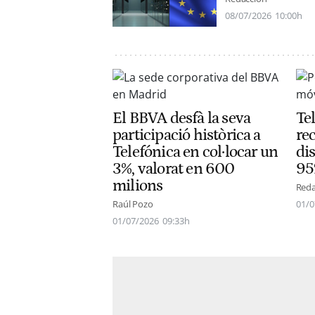
08/07/2026
10:00h
El BBVA desfà la seva
Tel
participació històrica a
rec
Telefónica en col·locar un
dis
3%, valorat en 600
95
milions
Reda
Raúl Pozo
01/0
01/07/2026
09:33h