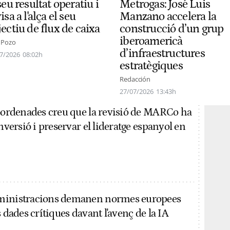
Metrogas: José Luis
seu resultat operatiu i
Manzano accelera la
isa a l'alça el seu
construcció d’un grup
ectiu de flux de caixa
iberoamericà
 Pozo
d’infraestructures
7/2026
08:02h
estratègiques
Redacción
27/07/2026
13:43h
Coordenades creu que la revisió de MARCo ha
inversió i preservar el lideratge espanyol en
ministracions demanen normes europees
s dades crítiques davant l'avenç de la IA