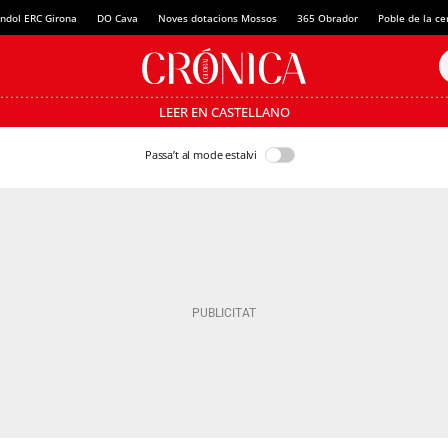
ndol ERC Girona
DO Cava
Noves dotacions Mossos
365 Obrador
Poble de la c
LEER EN CASTELLANO
Passa’t al mode estalvi