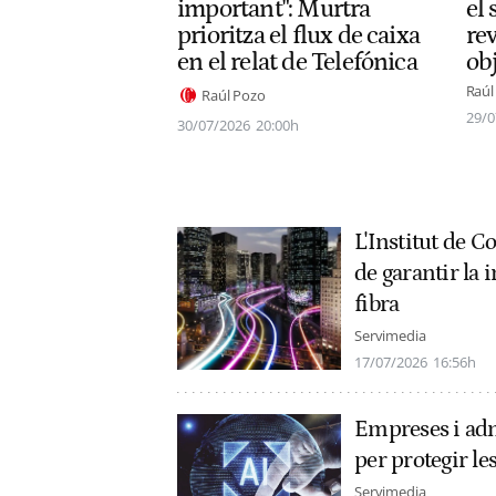
important": Murtra
el 
prioritza el flux de caixa
rev
en el relat de Telefónica
obj
Raúl
Raúl Pozo
29/0
30/07/2026
20:00h
L'Institut de 
de garantir la 
fibra
Servimedia
17/07/2026
16:56h
Empreses i ad
per protegir le
Servimedia