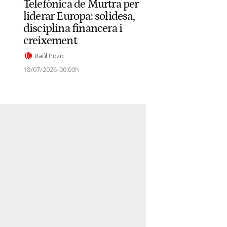
Telefónica de Murtra per
liderar Europa: solidesa,
disciplina financera i
creixement
Raúl Pozo
18/07/2026
00:00h