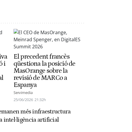
iva
El precedent francès
ó i
qüestiona la posició de
MasOrange sobre la
al
revisió de MARCo a
Espanya
Servimedia
25/06/2026
21:32h
emanen més infraestructura
a intel·ligència artificial