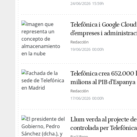
24/06/2026
15:59h
Telefónica i Google Cloud 
d'empreses i administrac
Redacción
19/06/2026
00:00h
Telefónica crea 652.000 l
milions al PIB d'Espanya
Redacción
17/06/2026
00:00h
Llum verda al projecte de
controlada per Telefónic
Raúl Pozo