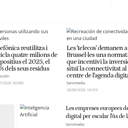
efónica reutilitza i
Les 'telecos' demanen a
icla quatre milions de
Brussel·les una normat
positius el 2025, el
que incentivi la inversi
% dels seus residus
situï la connectivitat al
centre de l'agenda digit
cción
7/2026
00:00h
Servimedia
26/06/2026
16:31h
Les empreses europees d
digital per escalar l'ús de l
Servimedia