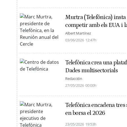
Murtra (Telefónica) insta
competir amb els EUA i l
Albert Martínez
03/06/2026
12:47h
Telefónica crea una plata
Dades multisectorials
Redacción
27/05/2026
00:00h
Telefónica encadena tres s
en borsa el 2026
23/05/2026
19:53h