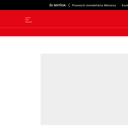
ÉS NOTÍCIA:
Promoció immobiliària Menorca
Escà