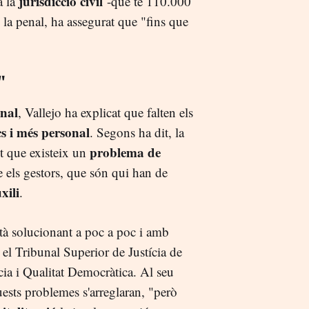
jurisdicció civil
a la
-que té 110.000
 la penal, ha assegurat que "fins que
"
enal
, Vallejo ha explicat que falten els
s i més personal
. Segons ha dit, la
problema de
t que existeix un
que els gestors, que són qui han de
xili
.
tà solucionant a poc a poc i amb
el Tribunal Superior de Justícia de
ícia i Qualitat Democràtica. Al seu
ests problemes s'arreglaran, "però