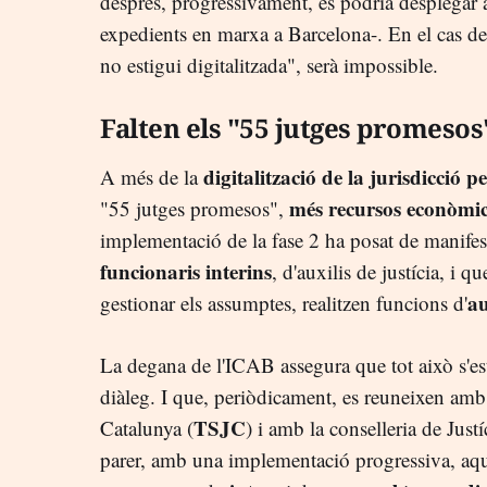
després, progressivament, es podria desplegar 
expedients en marxa a Barcelona-. En el cas de
no estigui digitalitzada", serà impossible.
Falten els "55 jutges promesos
digitalització de la jurisdicció p
A més de la
més recursos econòmic
"55 jutges promesos",
implementació de la fase 2 ha posat de manifes
funcionaris interins
, d'auxilis de justícia, i 
au
gestionar els assumptes, realitzen funcions d'
La degana de l'ICAB assegura que tot això s'es
diàleg. I que, periòdicament, es reuneixen amb 
TSJC
Catalunya (
) i amb la conselleria de Just
parer, amb una implementació progressiva, aqu