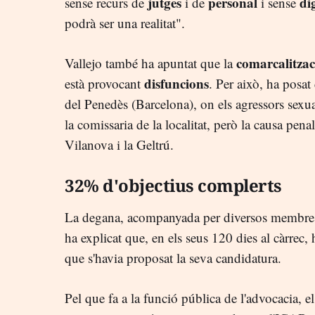
jutges
personal
di
sense recurs de
i de
i sense
podrà ser una realitat".
comarcalitzac
Vallejo també ha apuntat que la
disfuncions
està provocant
. Per això, ha posat
del Penedès (Barcelona), on els agressors sexua
la comissaria de la localitat, però la causa penal 
Vilanova i la Geltrú.
32% d'objectius complerts
La degana, acompanyada per diversos membres
ha explicat que, en els seus 120 dies al càrrec
que s'havia proposat la seva candidatura.
Pel que fa a la funció pública de l'advocacia, e