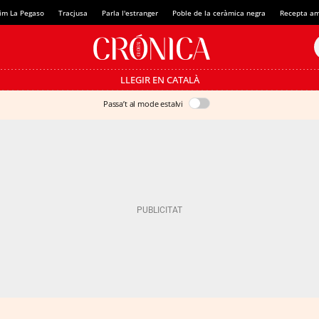
im La Pegaso
Tracjusa
Parla l'estranger
Poble de la ceràmica negra
Recepta am
LLEGIR EN CATALÀ
Passa’t al mode estalvi