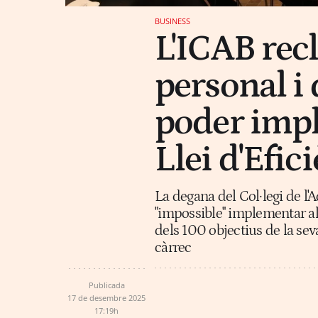
BUSINESS
L'ICAB rec
personal i 
poder impl
Llei d'Efic
La degana del Col·legi de l'
"impossible" implementar al 1
dels 100 objectius de la sev
càrrec
Publicada
17 de desembre 2025
17:19h