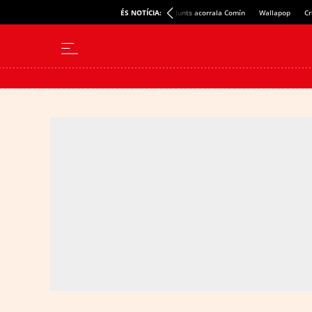
ÉS NOTÍCIA:
Junts acorrala Comín
Wallapop
Cr