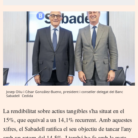
Josep Oliu i César González-Bueno, president i conseller delegat del Banc
Sabadell
Cedida
La rendibilitat sobre actius tangibles s'ha situat en el
15%, que equival a un 14,1% recurrent. Amb aquestes
xifres, el Sabadell ratifica el seu objectiu de tancar l'any
amb un retorn del 14,5%. I també ho fa amb la meta