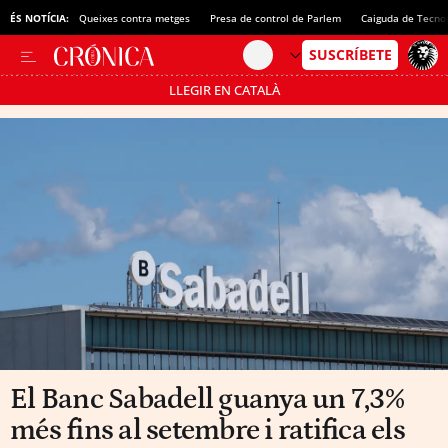
ÉS NOTÍCIA:
Queixes contra metges
Presa de control de Parlem
Caiguda de Tecno
LLEGIR EN CATALÀ
Passa’t al mode estalvi
El Banc Sabadell guanya un 7,3%
més fins al setembre i ratifica els