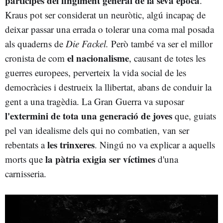
participés del fingiment general de la seva època
.
Kraus pot ser considerat un neuròtic, algú incapaç de
deixar passar una errada o tolerar una coma mal posada
als quaderns de
Die Fackel.
Però també va ser el millor
el nacionalisme
cronista de com
, causant de totes les
guerres europees, perverteix la vida social de les
democràcies i destrueix la llibertat, abans de conduir la
gent a una tragèdia. La Gran Guerra va suposar
l'extermini de tota una generació de joves
que, guiats
pel van idealisme dels qui no combatien, van ser
les trinxeres
rebentats a
. Ningú no va explicar a aquells
la pàtria exigia ser víctimes
morts que
d'una
carnisseria.