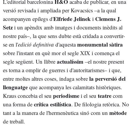
H&O
L'editorial barcelonina
acaba de publicar, en una
versió revisada i ampliada per Kovacsics –a la qual
Elfriede Jelinek
Clemens J.
acompanyen epílegs d'
i
Setz
i un apèndix amb imatges i documents inèdits al
nostre país–, la que sens dubte està cridada a convertir-
monumental sàtira
se en l'
edició
definitiva
d'aquesta
sobre l'instant en què mor el segle XIX i comença el
actualíssim
segle següent. Un llibre
–el nostre present
es torna a omplir de guerres i d'autoritarismes– i que,
la perversió del
entre moltes altres coses, indaga sobre
llenguatge
que acompanya les calamitats històriques.
periodisme
teatre
Kraus concebia el seu
i el seu
com
crítica estilística
una forma de
. De filologia retòrica. No
mètode
tant a la manera de l'hermenèutica sinó com un
de treball.