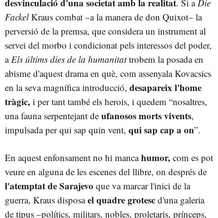
desvinculació d'una societat amb la realitat
. Si a
Die
Fackel
Kraus combat –a la manera de don Quixot– la
perversió de la premsa, que considera un instrument al
servei del morbo i condicionat pels interessos del poder,
a
Els últims dies de la humanitat
trobem la posada en
abisme d'aquest drama en què, com assenyala Kovacsics
desapareix l'home
en la seva magnífica introducció,
tràgic,
i per tant també els herois, i quedem “nosaltres,
ufanosos morts vivents
una fauna serpentejant de
,
qui sap cap a on
impulsada per qui sap quin vent,
”.
humor,
En aquest enfonsament no hi manca
com es pot
veure en alguna de les escenes del llibre, on després de
l'atemptat de Sarajevo
que va marcar l'inici de la
el quadre grotesc
guerra, Kraus disposa
d'una galeria
de tipus –polítics, militars, nobles, proletaris, prínceps,