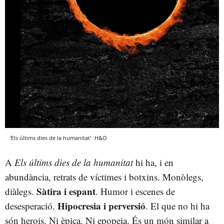
'Els últims dies de la humanitat'
H&O
A
Els últims dies de la humanitat
hi ha, i en
abundància, retrats de víctimes i botxins. Monòlegs,
Sàtira i espant
diàlegs.
. Humor i escenes de
Hipocresia i perversió
desesperació.
. El que no hi ha
són herois. Ni èpica. Ni epopeia. És un món similar a