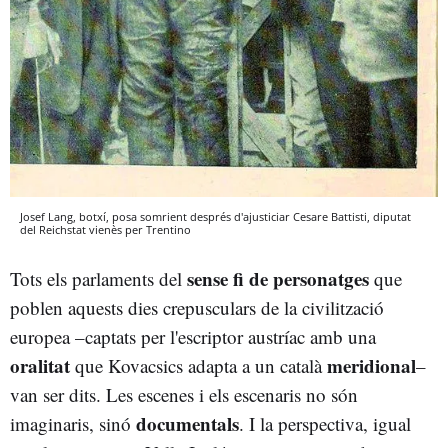
Josef Lang, botxí, posa somrient després d'ajusticiar Cesare Battisti, diputat
del Reichstat vienès per Trentino
sense fi de personatges
Tots els parlaments del
que
poblen aquests dies crepusculars de la civilització
europea –captats per l'escriptor austríac amb una
oralitat
meridional
que Kovacsics adapta a un català
–
van ser dits. Les escenes i els escenaris no són
documentals
imaginaris, sinó
. I la perspectiva, igual