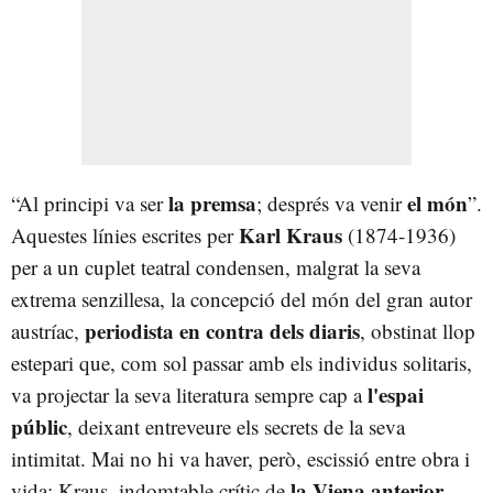
la premsa
el món
“Al principi va ser
; després va venir
”.
Karl Kraus
Aquestes línies escrites per
(1874-1936)
per a un cuplet teatral condensen, malgrat la seva
extrema senzillesa, la concepció del món del gran autor
periodista en contra dels diaris
austríac,
, obstinat llop
estepari que, com sol passar amb els individus solitaris,
l'espai
va projectar la seva literatura sempre cap a
públic
, deixant entreveure els secrets de la seva
intimitat. Mai no hi va haver, però, escissió entre obra i
la Viena anterior,
vida: Kraus, indomtable crític de