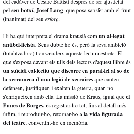
del cadàver de Cesare Battisti després de ser ajusticiat
seu botxí, Josef Lang
pel
, que posa satisfet amb el fruit
(inanimat) del seu
esforç
.
un al·legat
Hi ha qui interpreta el drama krausià com
antibel·licista
. Sens dubte ho és, però la seva ambició
(totalitzadora) transcendeix aquesta lectura estreta. El
que s'exposa davant els ulls dels lectors d'aquest llibre és
un suïcidi col·lectiu que discorre en paral·lel al so de
la xerrameca d'una legió de xerraires
que canten,
defensen, justifiquen i exalten la guerra, quan no
el
s'enriqueixen amb ella. La missió de Kraus, igual que
Funes de Borges,
és registrar-ho tot, fins al detall més
la vida figurada
ínfim, i reproduir-ho, retornar-ho a
del teatre
, convertint-ho en memòria.