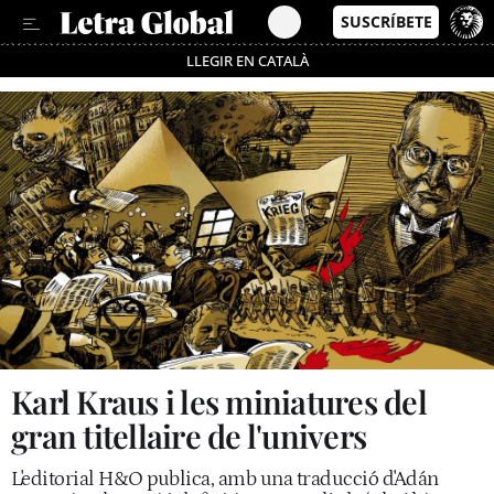
LLEGIR EN CATALÀ
Passa’t al mode estalvi
Karl Kraus i les miniatures del
gran titellaire de l'univers
L'editorial H&O publica, amb una traducció d'Adán