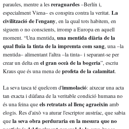
reraguardes
paraules, mentre a les
–Berlín i,
La
especialment Viena– es conspira contra la veritat.
civilització de l'engany
, en la qual tots habitem, en
siguem o no conscients, irromp a Europa en aquell
una mentida diària de la
moment. “Una mentida,
qual fluïa la tinta de la impremta com sang
, una –la
mentida– alimentant l'altra –la tinta– i separant-se per
el gran oceà de la bogeria
crear un delta en
”, escriu
profeta de la calamitat
Kraus que és una mena de
.
immolació
La seva tasca té quelcom d'
: aixecar una acta
tan exacta i diàfana de la veritable condició humana no
els retratats al llenç agraeixin
és una feina que
amb
elogis. Res d'això va aturar l'escriptor austríac, que sabia
la seva obra perduraria en la mesura que no
que