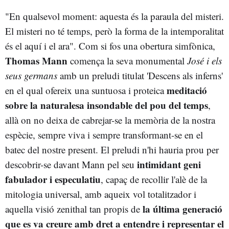
"En qualsevol moment: aquesta és la paraula del misteri.
El misteri no té temps, però la forma de la intemporalitat
és el aquí i el ara". Com si fos una obertura simfònica,
Thomas Mann
comença la seva monumental
José i els
seus germans
amb un preludi titulat 'Descens als inferns'
meditació
en el qual ofereix una suntuosa i proteica
sobre la naturalesa insondable del pou del temps
,
allà on no deixa de cabrejar-se la memòria de la nostra
espècie, sempre viva i sempre transformant-se en el
batec del nostre present. El preludi n'hi hauria prou per
intimidant geni
descobrir-se davant Mann pel seu
fabulador i especulatiu
, capaç de recollir l'alè de la
mitologia universal, amb aqueix vol totalitzador i
la última generació
aquella visió zenithal tan propis de
que es va creure amb dret a entendre i representar el