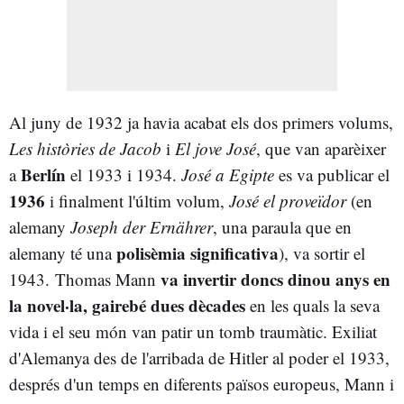
Al juny de 1932 ja havia acabat els dos primers volums,
Les històries de Jacob
i
El jove José
, que van aparèixer
Berlín
a
el 1933 i 1934.
José a Egipte
es va publicar el
1936
i finalment l'últim volum,
José el proveïdor
(en
alemany
Joseph der Ernährer
, una paraula que en
polisèmia significativa
alemany té una
), va sortir el
va invertir doncs dinou anys en
1943.
Thomas Mann
la novel·la, gairebé dues dècades
en les quals la seva
vida i el seu món van patir un tomb traumàtic. Exiliat
d'Alemanya des de l'arribada de Hitler al poder el 1933,
després d'un temps en diferents països europeus, Mann i