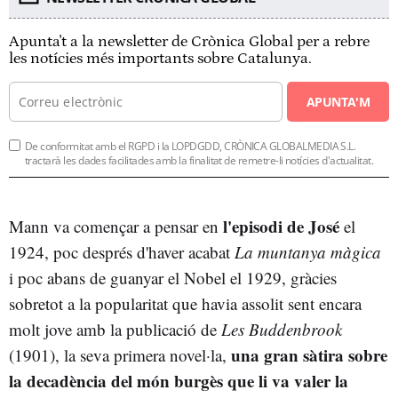
Apunta't a la newsletter de Crònica Global per a rebre
les notícies més importants sobre Catalunya.
APUNTA'M
De conformitat amb el RGPD i la LOPDGDD, CRÒNICA GLOBALMEDIA S.L.
tractarà les dades facilitades amb la finalitat de remetre-li notícies d'actualitat.
l'episodi de José
Mann va començar a pensar en
el
1924, poc després d'haver acabat
La muntanya màgica
i poc abans de guanyar el Nobel el 1929, gràcies
sobretot a la popularitat que havia assolit sent encara
molt jove amb la publicació de
Les Buddenbrook
una gran sàtira sobre
(1901), la seva primera novel·la,
la decadència del món burgès que li va valer la