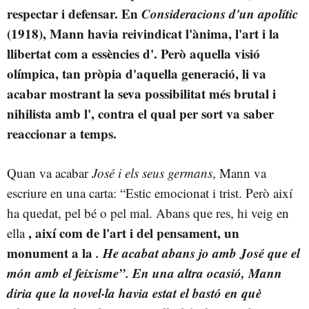
respectar i defensar. En
Consideracions d'un apolític
(1918), Mann havia reivindicat l'ànima, l'art i la
llibertat com a essències d'
. Però aquella visió
olímpica, tan pròpia d'aquella generació, li va
acabar mostrant la seva possibilitat més brutal i
nihilista amb l'
, contra el qual per sort va saber
reaccionar a temps.
Quan va acabar
José i els seus germans
, Mann va
escriure en una carta: “Estic emocionat i trist. Però així
ha quedat, pel bé o pel mal. Abans que res, hi veig en
, així com de l'art i del pensament, un
ella
monument a la
. He acabat abans jo amb
José
que el
món amb el feixisme”. En una altra ocasió, Mann
diria que
la novel·la havia estat el bastó en què