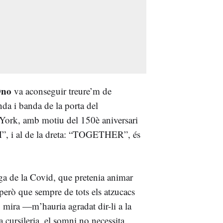
Ono
va aconseguir treure’m de
nda i banda de la porta del
ork, amb motiu del 150è aniversari
AM”, i al de la dreta: “TOGETHER”, és
ga de la Covid, que pretenia animar
t però que sempre de tots els atzucacs
ò mira —m’hauria agradat dir-li a la
cursileria, el somni no necessita