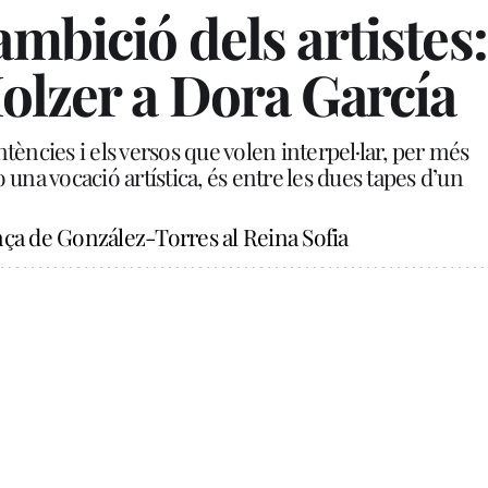
ambició dels artistes:
olzer a Dora García
entències i els versos que volen interpel·lar, per més
una vocació artística, és entre les dues tapes d’un
nça de González-Torres al Reina Sofia