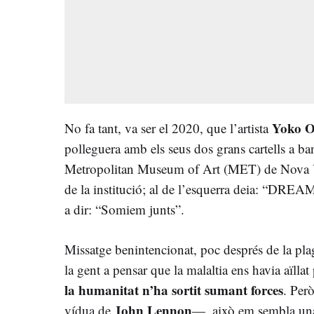
Yoko 
No fa tant, va ser el 2020, que l’artista
polleguera amb els seus dos grans cartells a ba
Metropolitan Museum of Art (MET) de Nova Y
de la institució; al de l’esquerra deia: “DRE
a dir: “Somiem junts”.
Missatge benintencionat, poc després de la pla
la gent a pensar que la malaltia ens havia aïlla
la humanitat n’ha sortit sumant forces
. Per
John Lennon
vídua de
—, això em sembla una 