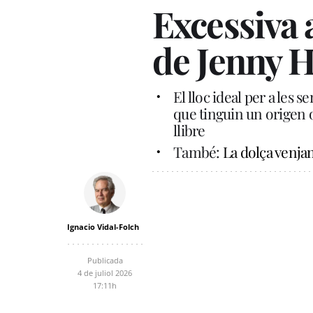
Excessiva 
de Jenny H
El lloc ideal per a les s
que tinguin un origen o 
llibre
També:
La dolça venja
Ignacio Vidal-Folch
Publicada
4 de juliol 2026
17:11h