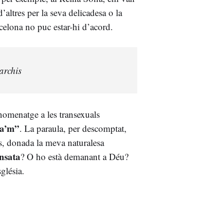
’altres per la seva delicadesa o la
rcelona no puc estar-hi d’acord.
archis
 homenatge a les transexuals
ta’m”
. La paraula, per descomptat,
és, donada la meva naturalesa
nsata
? O ho està demanant a Déu?
sglésia.