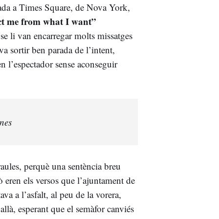
nada a Times Square, de Nova York,
ct me from what I want”
 se li van encarregar molts missatges
va sortir ben parada de l’intent,
ven l’espectador sense aconseguir
ones
raules, perquè una sentència breu
ò eren els versos que l’ajuntament de
tava a l’asfalt, al peu de la vorera,
allà, esperant que el semàfor canviés