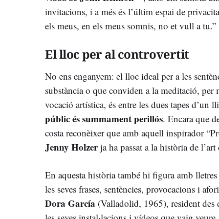
invitacions, i a més és l’últim espai de privacit
els meus, en els meus somnis, no et vull a tu.”
El lloc per al controvertit
No ens enganyem: el lloc ideal per a les sentènc
substància o que conviden a la meditació, per
vocació artística, és entre les dues tapes d’un ll
públic és summament perillós
. Encara que d
costa reconèixer que amb aquell inspirador “P
Jenny Holzer
ja ha passat a la història de l’ar
En aquesta història també hi figura amb lletres 
les seves frases, sentències, provocacions i afor
Dora García
(Valladolid, 1965), resident des
les seves instal·lacions i vídeos que vaig veur