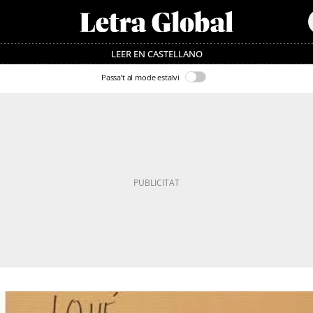
LEER EN CASTELLANO
Passa’t al mode estalvi