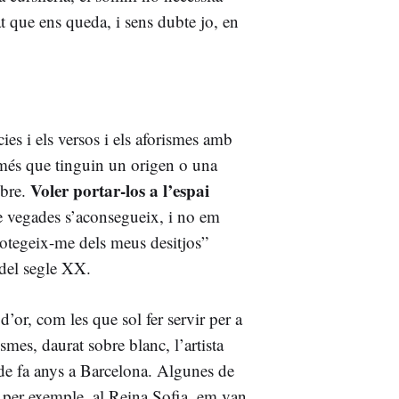
at que ens queda, i sens dubte jo, en
ies i els versos i els aforismes amb
 més que tinguin un origen o una
Voler portar-los a l’espai
ibre.
e vegades s’aconsegueix, i no em
rotegeix-me dels meus desitjos”
t del segle XX.
d’or, com les que sol fer servir per a
ismes, daurat sobre blanc, l’artista
 de fa anys a Barcelona. Algunes de
e, per exemple, al Reina Sofia, em van