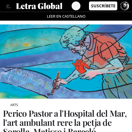
LEER EN CASTELLANO
Passa’t al mode estalvi
ARTS
Perico Pastor a l'Hospital del Mar,
l'art ambulant rere la petja de
Sorolla, Matisse i Barceló