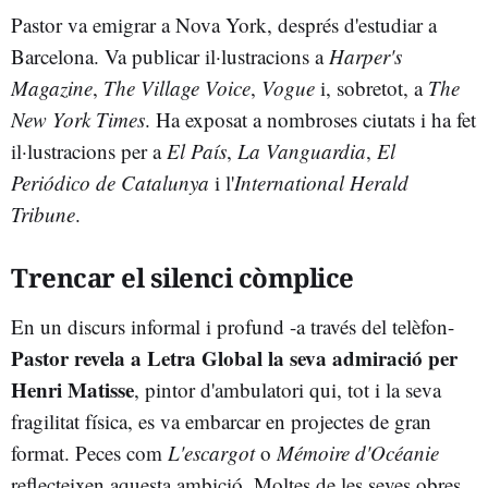
Pastor va emigrar a Nova York, després d'estudiar a
Barcelona. Va publicar il·lustracions a
Harper's
Magazine
,
The Village Voice
,
Vogue
i, sobretot, a
The
New York Times
. Ha exposat a nombroses ciutats i ha fet
il·lustracions per a
El País
,
La Vanguardia
,
El
Periódico de Catalunya
i l'
International Herald
Tribune
.
Trencar el silenci còmplice
En un discurs informal i profund -a través del telèfon-
Pastor revela a Letra Global la seva admiració per
Henri Matisse
, pintor d'ambulatori qui, tot i la seva
fragilitat física, es va embarcar en projectes de gran
format. Peces com
L'escargot
o
Mémoire d'Océanie
reflecteixen aquesta ambició. Moltes de les seves obres