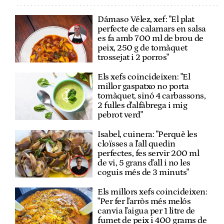
Dámaso Vélez, xef: "El plat
perfecte de calamars en salsa
es fa amb 700 ml de brou de
peix, 250 g de tomàquet
trossejat i 2 porros"
Els xefs coincideixen: "El
millor gaspatxo no porta
tomàquet, sinó 4 carbassons,
2 fulles d'alfàbrega i mig
pebrot verd"
Isabel, cuinera: "Perquè les
cloïsses a l'all quedin
perfectes, fes servir 200 ml
de vi, 5 grans d'all i no les
coguis més de 3 minuts"
Els millors xefs coincideixen:
"Per fer l'arròs més melós
canvia l'aigua per 1 litre de
fumet de peix i 400 grams de