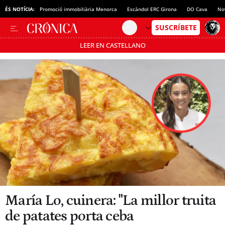
ÉS NOTÍCIA:
Promoció immobiliària Menorca
Escàndol ERC Girona
DO Cava
No
LEER EN CASTELLANO
Passa’t al mode estalvi
María Lo, cuinera: "La millor truita
de patates porta ceba