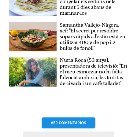
congelar els seitons nets
durant 5 dies abans de
marinar-los
Samantha Vallejo-Nágera,
xef: "El secret per resoldre
sopars ràpids a l'estiu està en
utilitzar 400 g de pop i 2
bulbs de fonoll"
Nuria Roca (53 anys),
presentadora de televisió: "En
el meu esmorzar no hi falta
l'alvocat amb xia, les tortitas
de civada i un cafè talladet"
VER
COMENTARIOS