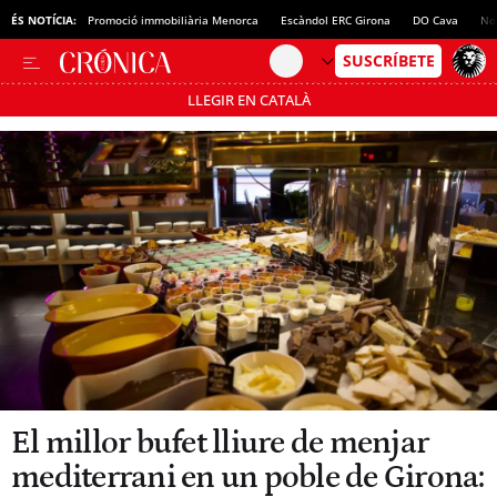
ÉS NOTÍCIA:
Promoció immobiliària Menorca
Escàndol ERC Girona
DO Cava
No
LLEGIR EN CATALÀ
Passa’t al mode estalvi
El millor bufet lliure de menjar
mediterrani en un poble de Girona: