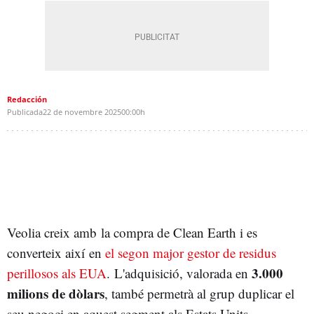
Redacción
Publicada
22 de novembre 2025
00:00h
Veolia creix amb la compra de Clean Earth i es
converteix així en
el segon major gestor de residus
3.000
perillosos als EUA
. L'adquisició, valorada en
milions de dòlars
, també permetrà al grup duplicar el
seu negoci en aquest segment als Estats Units.