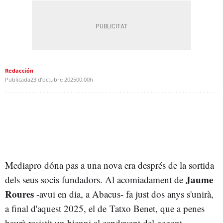
Redacción
Publicada
23 d’octubre 2025
00:00h
Mediapro dóna pas a una nova era després de la sortida
Jaume
dels seus socis fundadors. Al acomiadament de
Roures
-avui en dia, a Abacus- fa just dos anys s'unirà,
a final d'aquest 2025, el de Tatxo Benet, que a penes
haurà resistit un bienni al capdavant del gegant