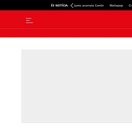
ÉS NOTÍCIA:
Junts acorrala Comín
Wallapop
Cr