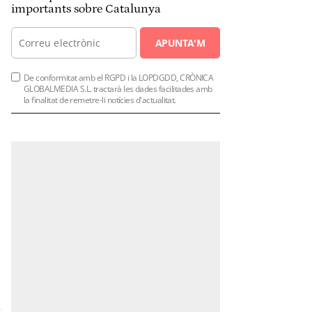
importants sobre Catalunya
APUNTA'M
De conformitat amb el RGPD i la LOPDGDD, CRÒNICA
GLOBALMEDIA S.L. tractarà les dades facilitades amb
la finalitat de remetre-li notícies d'actualitat.