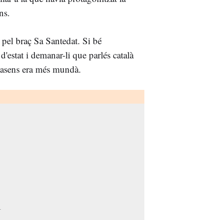
ns.
pel braç Sa Santedat. Si bé
d'estat i demanar-li que parlés català
ecasens era més mundà.