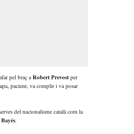
Robert Prevost
afar pel braç a
per
Papa, pacient, va complir i va posar
serves del nacionalisme català com la
n Bayés
.