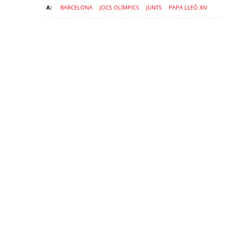
BARCELONA
JOCS OLÍMPICS
JUNTS
PAPA LLEÓ XIV