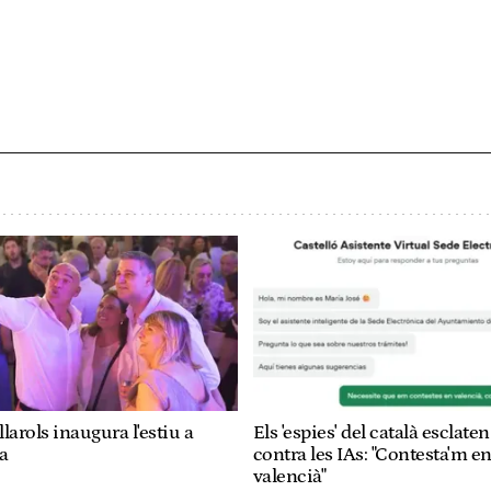
larols inaugura l'estiu a
Els 'espies' del català esclaten
a
contra les IAs: "Contesta'm e
valencià"