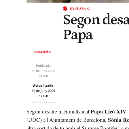
EN VEU BAIXA
Segon desa
Papa
Redacción
Publicada
10 de juny 2026
19:49h
Actualitzada
10 de juny 2026
23:15h
Papa Lleó XIV
Segon desaire nacionalista al
.
Sònia Re
(UDC) a l'Ajuntament de Barcelona,
altra sortida de to amb el Summe Pontífex, simi