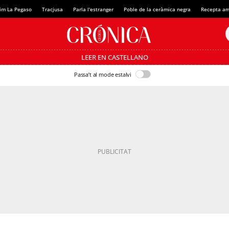
im La Pegaso
Tracjusa
Parla l'estranger
Poble de la ceràmica negra
Recepta am
LEER EN CASTELLANO
Passa’t al mode estalvi