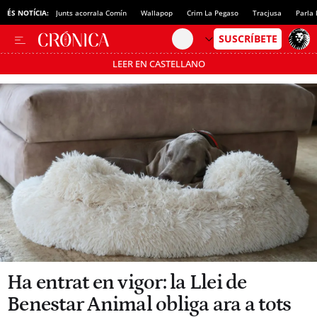
ÉS NOTÍCIA:
Junts acorrala Comín
Wallapop
Crim La Pegaso
Tracjusa
Parla 
LEER EN CASTELLANO
Passa’t al mode estalvi
Ha entrat en vigor: la Llei de
Benestar Animal obliga ara a tots