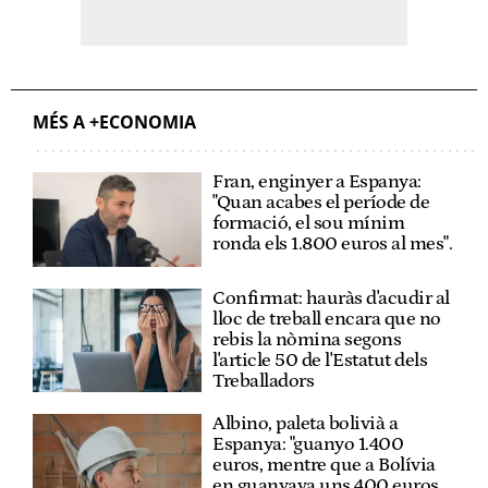
MÉS A +ECONOMIA
Fran, enginyer a Espanya:
"Quan acabes el període de
formació, el sou mínim
ronda els 1.800 euros al mes".
Confirmat: hauràs d'acudir al
lloc de treball encara que no
rebis la nòmina segons
l'article 50 de l'Estatut dels
Treballadors
Albino, paleta bolivià a
Espanya: "guanyo 1.400
euros, mentre que a Bolívia
en guanyava uns 400 euros