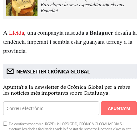
Barcelona: la seva especialitat són els ous
Benedict
Balaguer
A
Lleida
, una companyia nascuda a
desafia la
tendència imperant i sembla estar guanyant terreny a la
província.
NEWSLETTER CRÓNICA GLOBAL
Apunta't a la newsletter de Crònica Global per a rebre
les notícies més importants sobre Catalunya.
APUNTA'M
De conformitat amb el RGPD i la LOPDGDD, CRÒNICA GLOBALMEDIA S.L.
tractarà les dades facilitades amb la finalitat de remetre-li notícies d'actualitat.