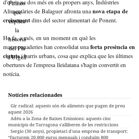
d'obrir-ne dos més en els propers anys, Indústries
nova etapa de
Alimentàries de Balaguer afronta una
creixement
dins del sector alimentari de Ponent.
Ho fa, a més, en un moment en què les
forta presència en
macropanaderies han consolidat una
ciutats
i barris urbans, cosa que explica que les últimes
obertures de l'empresa lleidatana s'hagin convertit en
notícia.
Notícies relacionades
Gir radical: aquests són els aliments que pugen de preu
aquest 2026
Adéu a la Zona de Baixes Emissions: aquests cinc
municipis de Tarragona s'alliberen de les restriccions
Sergio (30 anys), propietari d'una empresa de transport:
“Facturem 20.000 euros mensuals i conduïm 800