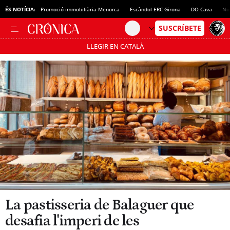
ÉS NOTÍCIA:
Promoció immobiliària Menorca
Escàndol ERC Girona
DO Cava
No
LLEGIR EN CATALÀ
Passa’t al mode estalvi
La pastisseria de Balaguer que
desafia l'imperi de les