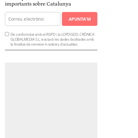
importants sobre Catalunya
APUNTA'M
De conformitat amb el RGPD i la LOPDGDD, CRÒNICA
GLOBALMEDIA S.L. tractarà les dades facilitades amb
la finalitat de remetre-li notícies d'actualitat.