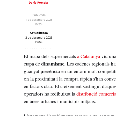
Darío Portela
Publicada
1 de desembre 2025
10:25h
Actualitzada
2 de desembre 2025
13:04h
El mapa dels supermercats
a Catalunya
viu un
dinamisme
etapa de
. Les cadenes regionals h
presència
guanyat
en un entorn molt competit
on la proximitat i la compra ràpida s'han conver
en factors clau. El creixement sostingut d'aques
operadors ha redibuixat la
distribució comercia
en àrees urbanes i municipis mitjans.
L'augment d'establiments respon a un consum