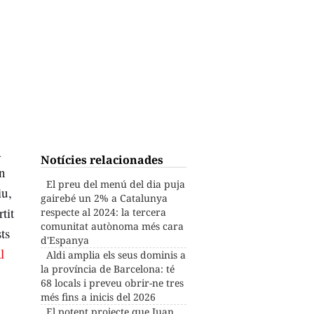
a
Notícies relacionades
an
El preu del menú del dia puja
iu,
gairebé un 2% a Catalunya
tit
respecte al 2024: la tercera
comunitat autònoma més cara
ts
d'Espanya
l
Aldi amplia els seus dominis a
la província de Barcelona: té
68 locals i preveu obrir-ne tres
més fins a inicis del 2026
El potent projecte que Juan