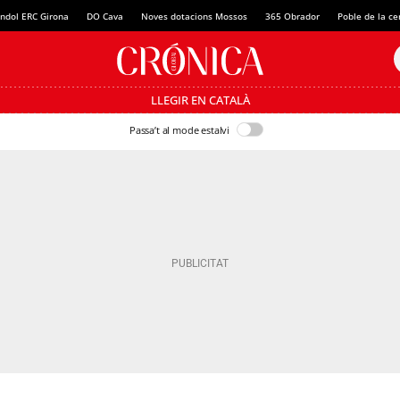
ndol ERC Girona
DO Cava
Noves dotacions Mossos
365 Obrador
Poble de la c
LLEGIR EN CATALÀ
Passa’t al mode estalvi