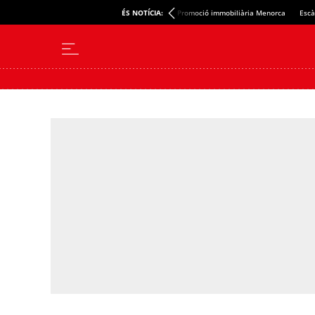
ÉS NOTÍCIA:
Promoció immobiliària Menorca
Escà