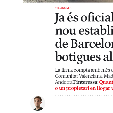
+ECONOMIA
Ja és ofici
nou establ
de Barcelon
botigues al
La firma compta amb més de
Comunitat Valenciana, Madri
Andorra
T'interessa:
Quant
o un propietari en llogar 