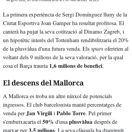
La primera experiència de Sergi Domínguez lluny de la
Ciutat Esportiva Joan Gamper ha resultat profitosa. El
canterà ha pujat la seva cotització al Dinamo Zagreb, i
un hipotètic interès del Tottenham rendibilitzaria el 20%
de la plusvàlua d'una futura venda. Els
spurs
oferirien al
voltant dels 9 milions de la seva valoració, per la qual
1,6 milions de benefici
cosa el Barça trauria
.
El descens del Mallorca
A Mallorca es troba un altre nínxol de potencials
ingressos. El club barcelonista manté percentatges de
Jan Virgili
Pablo Torre
venda per
i
. Pel primer
50%
plusvàlua
s'embutxacaria el
d'una
després de
3,5 milions
marxar per
. La seva clàusula ha disminuït