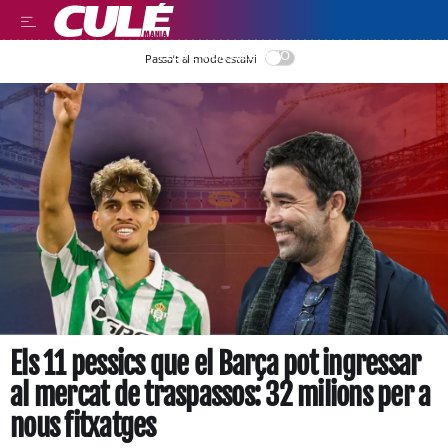
LEER EN CASTELLANO
Passa’t al mode estalvi
Els 11 pessics que el Barça pot ingressar
al mercat de traspassos: 32 milions per a
nous fitxatges