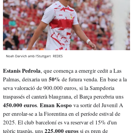
Noah Darvich amb l'Stuttgart
REDES
Estanis Pedrola
, que comença a emergir cedit a Las
50%
Palmas, deixaria un
de futura venda. En base a la
seva valoració de 900.000 euros, si la Sampdoria
traspassés el canterà blaugrana, el Barça percebria uns
450.000 euros
Eman Kospo
.
va sortir del Juvenil A
per enrolar-se a la Fiorentina en el període estival de
2025. El club barceloní es va reservar el 15% d'un
225.000 euros
teòric traspàs, uns
si es pren de