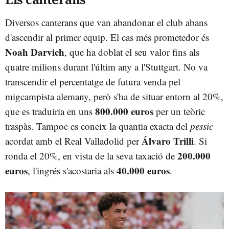
Diversos canterans que van abandonar el club abans
d'ascendir al primer equip. El cas més prometedor és
Noah Darvich
, que ha doblat el seu valor fins als
quatre milions durant l'últim any a l'Stuttgart. No va
transcendir el percentatge de futura venda pel
migcampista alemany, però s'ha de situar entorn al 20%,
800.000 euros
que es traduiria en uns
per un teòric
traspàs. Tampoc es coneix la quantia exacta del
pessic
Álvaro Trilli
acordat amb el Real Valladolid per
. Si
200.000
ronda el 20%, en vista de la seva taxació de
euros
40.000 euros
, l'ingrés s'acostaria als
.