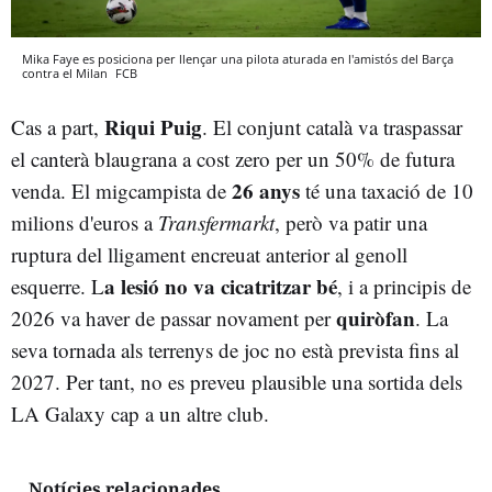
Mika Faye es posiciona per llençar una pilota aturada en l'amistós del Barça
contra el Milan
FCB
Riqui Puig
Cas a part,
. El conjunt català va traspassar
el canterà blaugrana a cost zero per un 50% de futura
26 anys
venda. El migcampista de
té una taxació de 10
milions d'euros a
Transfermarkt
, però va patir una
ruptura del lligament encreuat anterior al genoll
a lesió no va cicatritzar bé
esquerre. L
, i a principis de
quiròfan
2026 va haver de passar novament per
. La
seva tornada als terrenys de joc no està prevista fins al
2027. Per tant, no es preveu plausible una sortida dels
LA Galaxy cap a un altre club.
Notícies relacionades