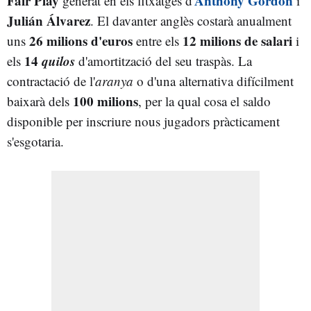
Fair Play
Anthony Gordon
generat en els fitxatges d'
i
Julián Álvarez
. El davanter anglès costarà anualment
26 milions d'euros
12 milions de salari
uns
entre els
i
14
quilos
els
d'amortització del seu traspàs. La
contractació de l'
aranya
o d'una alternativa difícilment
100 milions
baixarà dels
, per la qual cosa el saldo
disponible per inscriure nous jugadors pràcticament
s'esgotaria.