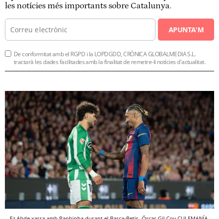
les notícies més importants sobre Catalunya.
APUNTA'M
De conformitat amb el RGPD i la LOPDGDD, CRÒNICA GLOBALMEDIA S.L.
tractarà les dades facilitades amb la finalitat de remetre-li notícies d'actualitat.
Ez Abde xarra amb Raphinha durant el Barça-Betis
Óscar Gil Coy
CULEMANÍA