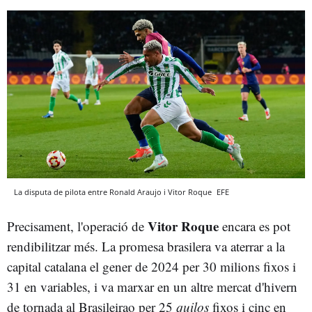
La disputa de pilota entre Ronald Araujo i Vitor Roque
EFE
Vitor Roque
Precisament, l'operació de
encara es pot
rendibilitzar més. La promesa brasilera va aterrar a la
capital catalana el gener de 2024 per 30 milions fixos i
31 en variables, i va marxar en un altre mercat d'hivern
de tornada al Brasileirao per 25
quilos
fixos i cinc en