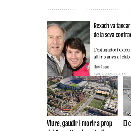
Rexach va tancar 
de la seva contra
L'exjugador i extèc
últims anys al club
Lluís Regàs
19/07/2026
00:01h
El 
Viure, gaudir i morir a prop