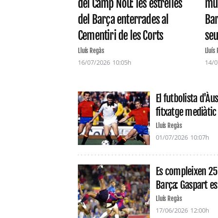
mul
del Camp Nou: les estrelles
Bar
del Barça enterrades al
seu
Cementiri de les Corts
Lluís
Lluís Regàs
14/0
16/07/2026
10:05h
El futbolista d'À
fitxatge mediàtic
Lluís Regàs
01/07/2026
10:07h
Es compleixen 25 
Barça: Gaspart es 
Lluís Regàs
17/06/2026
12:00h