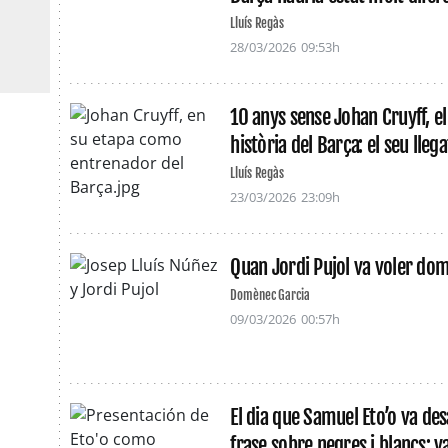
Lluís Regàs
28/03/2026
09:53h
10 anys sense Johan Cruyff, el
història del Barça: el seu lleg
Lluís Regàs
23/03/2026
23:09h
Quan Jordi Pujol va voler domi
Domènec Garcia
09/03/2026
00:57h
El dia que Samuel Eto’o va de
frase sobre negres i blancs: va