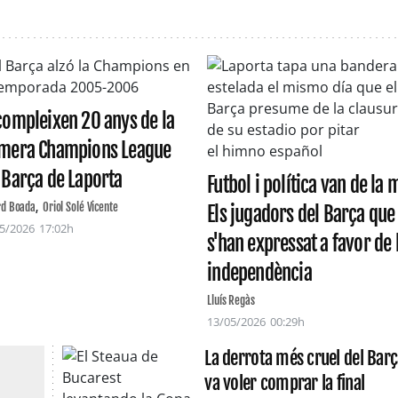
compleixen 20 anys de la
imera Champions League
 Barça de Laporta
Futbol i política van de la 
rd Boada
Oriol Solé Vicente
Els jugadors del Barça que
5/2026
17:02h
s'han expressat a favor de 
independència
Lluís Regàs
13/05/2026
00:29h
La derrota més cruel del Bar
va voler comprar la final