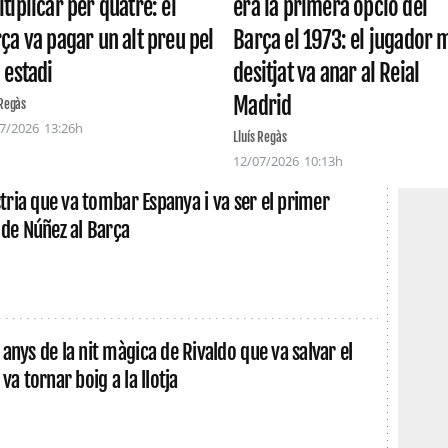
tiplicar per quatre: el
era la primera opció del
ça va pagar un alt preu pel
Barça el 1973: el jugador 
 estadi
desitjat va anar al Reial
Madrid
 Regàs
7/2026
13:26h
Lluís Regàs
12/07/2026
10:13h
ustria que va tombar Espanya i va ser el primer
 de Núñez al Barça
anys de la nit màgica de Rivaldo que va salvar el
va tornar boig a la llotja