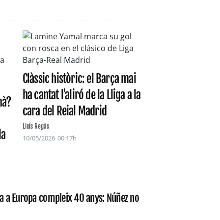
Clàssic històric: el Barça mai
ha cantat l'aliró de la Lliga a la
mà?
cara del Reial Madrid
Lluís Regàs
la
10/05/2026
00:17h
ça a Europa compleix 40 anys: Núñez no