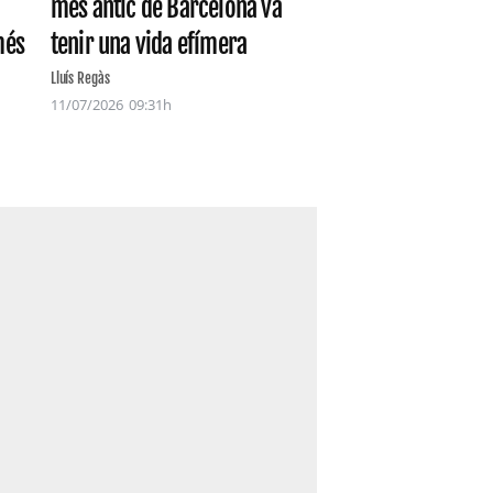
més antic de Barcelona va
més
tenir una vida efímera
Lluís Regàs
11/07/2026
09:31h