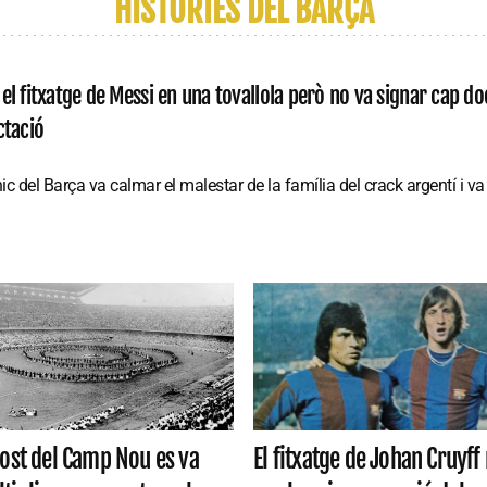
HISTÒRIES DEL BARÇA
el fitxatge de Messi en una tovallola però no va signar cap do
ctació
nic del Barça va calmar el malestar de la família del crack argentí i 
cost del Camp Nou es va
El fitxatge de Johan Cruyff