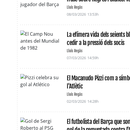
Lluís Regàs
08/03/2026
13:53h
La efímera vida dels seients 
cedir a la pressió dels socis
Lluís Regàs
07/03/2026
14:59h
El Macanudo Pizzi com a símb
l'Atlètic
Lluís Regàs
02/03/2026
14:28h
El futbolista del Barça que s
gol de la remuntada contra l'