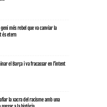
 geni més rebel que va canviar la
at és etern
nar el Barça i va fracassar en l'intent
safiar la xacra del racisme amb una
 passar a la història