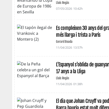
Lluís Regàs
07/05/2026
10:42h
Es compleixen 30 anys del gra
més llarga i trista a París
Gerard Boada
11/04/2026
13:57h
L'Espanyol s'oblida de guanya
17 anys a la Lliga
Lluís Regàs
11/04/2026
01:38h
El dia que Johan Cruyff va pode
Barça hauria estat molt difer