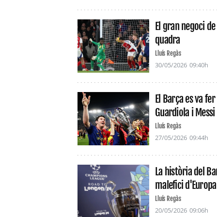
El gran negoci de 
quadra
Lluís Regàs
30/05/2026
09:40h
El Barça es va fer
Guardiola i Messi
Lluís Regàs
27/05/2026
09:44h
La història del Ba
malefici d'Europa
Lluís Regàs
20/05/2026
09:06h