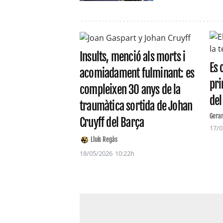
Insults, menció als morts i
Es 
acomiadament fulminant: es
pr
compleixen 30 anys de la
del
traumàtica sortida de Johan
Gera
Cruyff del Barça
17/0
Lluís Regàs
18/05/2026
10:22h