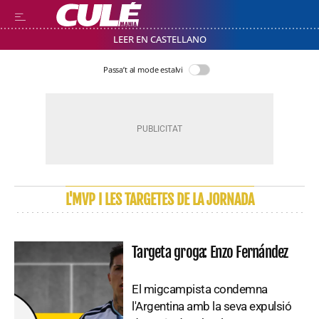
LEER EN CASTELLANO
Passa’t al mode estalvi
L'MVP I LES TARGETES DE LA JORNADA
Targeta groga: Enzo Fernández
El migcampista condemna
l'Argentina amb la seva expulsió