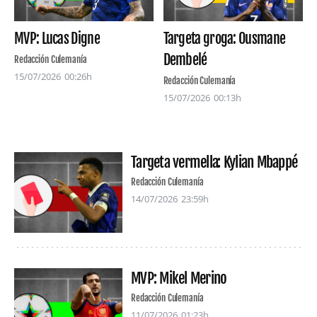
MVP: Lucas Digne
Targeta groga: Ousmane
Dembelé
Redacción Culemanía
15/07/2026
00:26h
Redacción Culemanía
15/07/2026
00:13h
Targeta vermella: Kylian Mbappé
Redacción Culemanía
14/07/2026
23:59h
MVP: Mikel Merino
Redacción Culemanía
11/07/2026
01:23h