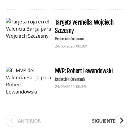
Targeta vermella: Wojciech
Szczesny
Redacción Culemanía
24/05/2026
00:38h
MVP: Robert Lewandowski
Redacción Culemanía
24/05/2026
00:34h
ANTERIOR
SIGUIENTE