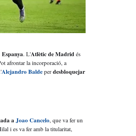
a Espanya
Atlètic de Madrid
. L'
és
Pot afrontar la incorporació, a
Alejandro Balde
desbloquejar
'
per
rnada a
Joao Cancelo
, que va fer un
al i es va fer amb la titularitat,