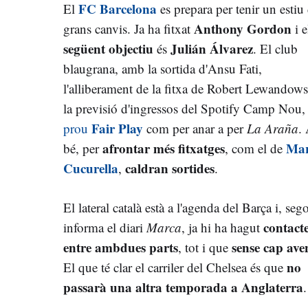
FC Barcelona
El
es prepara per tenir un estiu
Anthony Gordon
grans canvis. Ja ha fitxat
i e
següent objectiu
Julián Álvarez
és
. El club
blaugrana, amb la sortida d'Ansu Fati,
l'alliberament de la fitxa de Robert Lewandows
la previsió d'ingressos del Spotify Camp Nou
Fair Play
prou
com per anar a per
La Araña
.
afrontar més fitxatges
Ma
bé, per
, com el de
Cucurella
caldran sortides
,
.
El lateral català està a l'agenda del Barça i, seg
contact
informa el diari
Marca
, ja hi ha hagut
entre ambdues parts
sense cap ave
, tot i que
no
El que té clar el carriler del Chelsea és que
passarà una altra temporada a Anglaterra
.