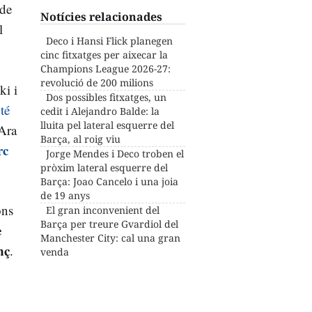
 de
Notícies relacionades
l
Deco i Hansi Flick planegen
cinc fitxatges per aixecar la
Champions League 2026-27:
revolució de 200 milions
ki i
Dos possibles fitxatges, un
,
té
cedit i Alejandro Balde: la
lluita pel lateral esquerre del
 Ara
Barça, al roig viu
rc
Jorge Mendes i Deco troben el
pròxim lateral esquerre del
Barça: Joao Cancelo i una joia
de 19 anys
ons
El gran inconvenient del
Barça per treure Gvardiol del
e
Manchester City: cal una gran
nç
.
venda