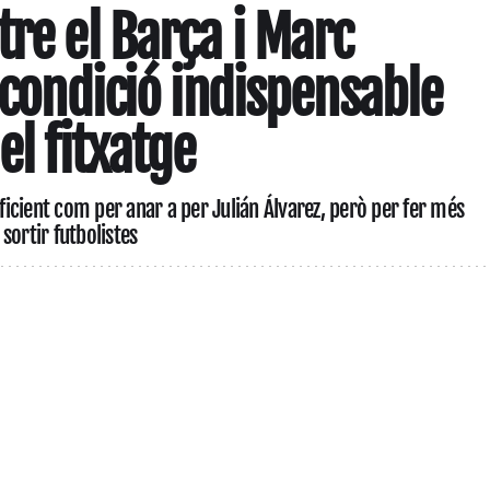
tre el Barça i Marc
 condició indispensable
el fitxatge
uficient com per anar a per Julián Álvarez, però per fer més
sortir futbolistes