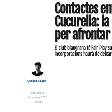
Contactes en
Cucurella: la
per afrontar 
El club blaugrana té Fair Play s
incorporacions haurà de deixar 
Gerard Boada
Publicada
6 de juny 2026
13:00h