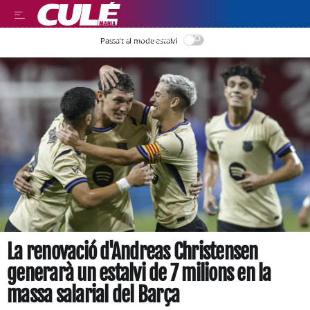
LEER EN CASTELLANO
Passa’t al mode estalvi
La renovació d'Andreas Christensen
generarà un estalvi de 7 milions en la
massa salarial del Barça