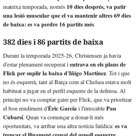
10 dies després, va patir
mateixa temporada, només
una lesió muscular que el va mantenir altres 69 dies
de baixa: es va perdre 16 partits més
.
382 dies i 86 partits de baixa
Durant la temporada 2025-26, Christensen ja havia
entrava en els plans de
d'estar plenament recuperat i
Flick per suplir la baixa d'Iñigo Martínez
. Tot i que
no és esquerrà, tant al Barça com al Chelsea estava molt
habituat a jugar en el perfil esquerre de la defensa. Al
principi no va comptar gaire per Flick, que va prioritzar
Éric
García
Pau
el bon rendiment d'
i l'intocable
Cubarsí
. Quan va començar a donar-li més
es va
oportunitats, va arribar una altra notícia fatídica:
trencar el lligament creuat del genoll esquerre
.