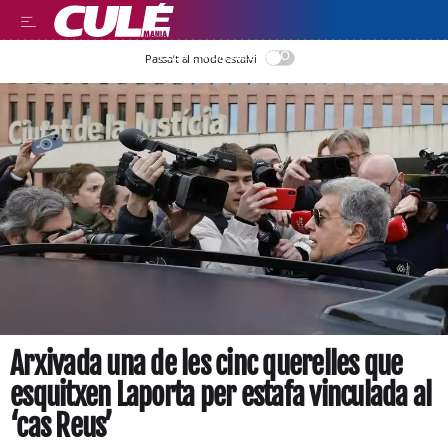
LEER EN CASTELLANO
Passa’t al mode estalvi
Arxivada una de les cinc querelles que
esquitxen Laporta per estafa vinculada al
‘cas Reus’