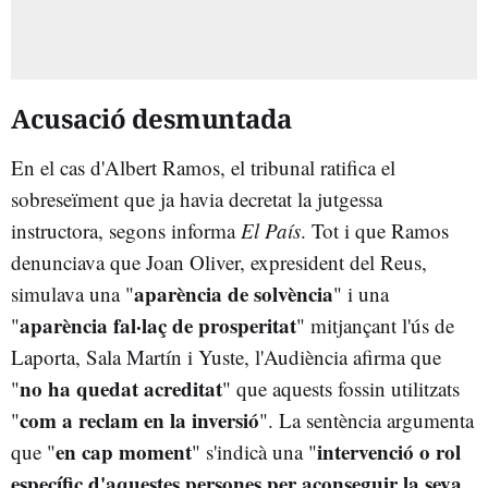
Acusació desmuntada
En el cas d'Albert Ramos, el tribunal ratifica el
sobreseïment que ja havia decretat la jutgessa
instructora, segons informa
El País
. Tot i que Ramos
denunciava que Joan Oliver, expresident del Reus,
aparència de solvència
simulava una "
" i una
aparència fal·laç de prosperitat
"
" mitjançant l'ús de
Laporta, Sala Martín i Yuste, l'Audiència afirma que
no ha quedat acreditat
"
" que aquests fossin utilitzats
com a reclam en la inversió
"
". La sentència argumenta
en cap moment
intervenció o rol
que "
" s'indicà una "
específic d'aquestes persones per aconseguir la seva