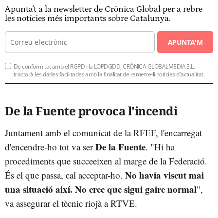
Apunta't a la newsletter de Crònica Global per a rebre
les notícies més importants sobre Catalunya.
APUNTA'M
De conformitat amb el RGPD i la LOPDGDD, CRÒNICA GLOBALMEDIA S.L.
tractarà les dades facilitades amb la finalitat de remetre-li notícies d'actualitat.
De la Fuente provoca l'incendi
Juntament amb el comunicat de la RFEF, l'encarregat
De la Fuente
d'encendre-ho tot va ser
. "Hi ha
procediments que succeeixen al marge de la Federació.
No havia viscut mai
És el que passa, cal acceptar-ho.
una situació així. No crec que sigui gaire normal
",
va assegurar el tècnic riojà a RTVE.