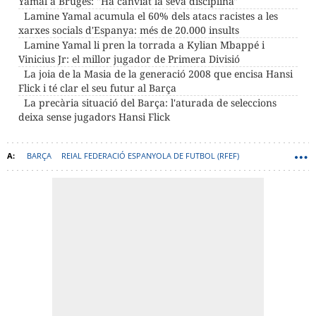
Yamal a Bruges: "Ha canviat la seva disciplina"
Lamine Yamal acumula el 60% dels atacs racistes a les
xarxes socials d'Espanya: més de 20.000 insults
Lamine Yamal li pren la torrada a Kylian Mbappé i
Vinicius Jr: el millor jugador de Primera Divisió
La joia de la Masia de la generació 2008 que encisa Hansi
Flick i té clar el seu futur al Barça
La precària situació del Barça: l'aturada de seleccions
deixa sense jugadors Hansi Flick
BARÇA
REIAL FEDERACIÓ ESPANYOLA DE FUTBOL (RFEF)
LAMINE YAMAL