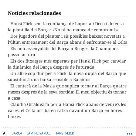
Notícies relacionades
Hansi Flick sent la confiança de Laporta i Deco i defensa
la plantilla del Barça: «No hi ha manca de compromís»
Dos jugadors del planter i sis possibles baixes: novetats a
l'últim entrenament del Barça abans d'enfrontar-se al Celta
Els nou assenyalats del Barça a Bruges: la Champions
passa factura
Els dos fitxatges més esperats per Hansi Flick per canviar
la dinàmica del Barça després de l'aturada
Un altre cop dur per a Flick: la nova dupla del Barça que
substituirà una baixa sensible a Balaídos
El canterà de la Masia que suplica tornar al Barça quatre
mesos després de la seva sortida: El meu objectiu és tornar
a casa
Claudio Giráldez fa por a Hansi Flick abans de veure's les
cares: el Celta arriba en ratxa davant un Barça en hores
baixes
BARÇA
LAMINE YAMAL
HANSI FLICK