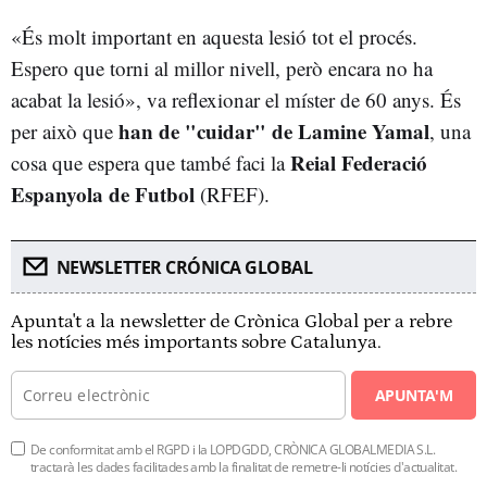
«És molt important en aquesta lesió tot el procés.
Espero que torni al millor nivell, però encara no ha
acabat la lesió», va reflexionar el míster de 60 anys. És
han de "cuidar" de Lamine Yamal
per això que
, una
Reial Federació
cosa que espera que també faci la
Espanyola de Futbol
(RFEF).
NEWSLETTER CRÓNICA GLOBAL
Apunta't a la newsletter de Crònica Global per a rebre
les notícies més importants sobre Catalunya.
APUNTA'M
De conformitat amb el RGPD i la LOPDGDD, CRÒNICA GLOBALMEDIA S.L.
tractarà les dades facilitades amb la finalitat de remetre-li notícies d'actualitat.