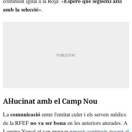
Espero que segueixi així
continuïn igual a la Roja: «
amb la selecció
».
Al·lucinat amb el Camp Nou
comunicació
La
entre l'entitat culer i els serveis mèdics
no va ser bona
de la RFEF
en les anteriors aturades. A
Lamine Yamal el van punxar
perquè continués jugant al