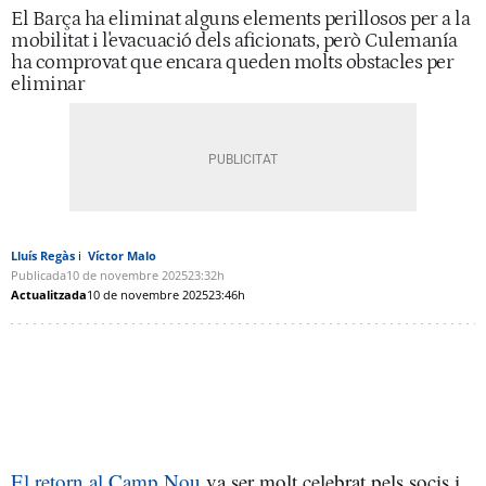
El Barça ha eliminat alguns elements perillosos per a la
mobilitat i l'evacuació dels aficionats, però Culemanía
ha comprovat que encara queden molts obstacles per
eliminar
Lluís Regàs
Víctor Malo
Publicada
10 de novembre 2025
23:32h
Actualitzada
10 de novembre 2025
23:46h
El retorn al Camp Nou
va ser molt celebrat pels socis i