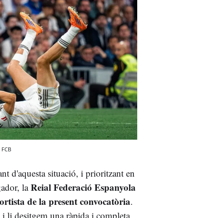
FCB
 d'aquesta situació, i prioritzant en
Reial Federació Espanyola
gador, la
portista de la present convocatòria
.
 li desitgem una ràpida i completa