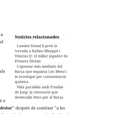
La
Notícies relacionades
el
Lamine Yamal li pren la
torrada a Kylian Mbappé i
Vinicius Jr: el millor jugador de
Primera Divisió
L'sponsor més mediàtic del
els
Barça que esquitxa Leo Messi i
és investigat per contaminació
química
Vida paral·lela amb Frenkie
de Jong: la renovació que
desencalla Deco per al Barça
t a
lestar
" després de conèixer "a les