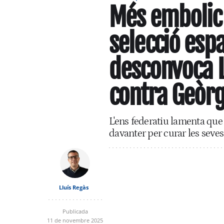
Més embolic e
selecció espa
desconvoca 
contra Geòrg
L'ens federatiu lamenta que
davanter per curar les seves
Lluís Regàs
Publicada
11 de novembre 2025