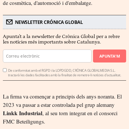
de cosmètica, d'automoció i d'embalatge.
NEWSLETTER CRÓNICA GLOBAL
Apunta't a la newsletter de Crònica Global per a rebre
les notícies més importants sobre Catalunya.
APUNTA'M
De conformitat amb el RGPD i la LOPDGDD, CRÒNICA GLOBALMEDIA S.L.
tractarà les dades facilitades amb la finalitat de remetre-li notícies d'actualitat.
La firma va començar a principis dels anys noranta. El
2023 va passar a estar controlada pel grup alemany
Linkk Industrial
, al seu torn integrat en el consorci
FMC Beteiligungs.