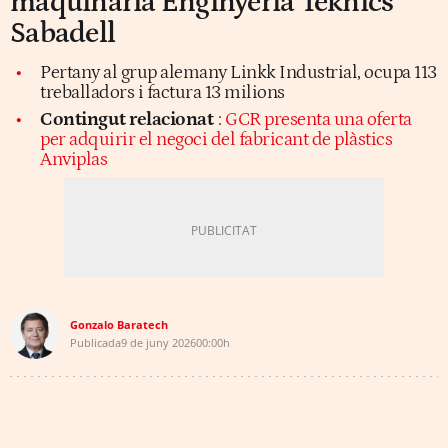
maquinària Enginyeria Teknics
Sabadell
Pertany al grup alemany Linkk Industrial, ocupa 113
treballadors i factura 13 milions
Contingut relacionat
:
GCR presenta una oferta
per adquirir el negoci del fabricant de plàstics
Anviplas
Gonzalo Baratech
Publicada
9 de juny 2026
00:00h