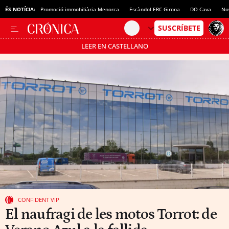
ÉS NOTÍCIA:
Promoció immobiliària Menorca
Escàndol ERC Girona
DO Cava
No
LEER EN CASTELLANO
Passa’t al mode estalvi
CONFIDENT VIP
El naufragi de les motos Torrot: de