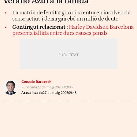
Verano Azul a la fallida
La matriu de l'entitat gironina entra en insolvència
sense actius i deixa gairebé un milió de deute
Contingut relacionat
:
Harley Davidson Barcelona
presenta fallida entre dues causes penals
Gonzalo Baratech
Publicada
27 de maig 2026
00:00h
Actualitzada
27 de maig 2026
09:48h