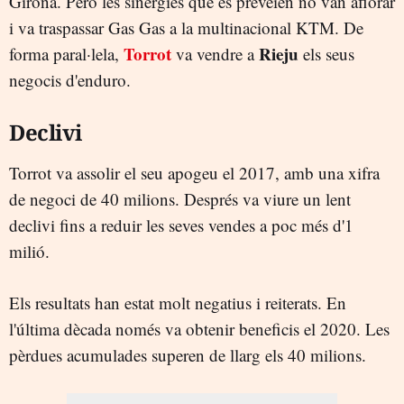
Girona. Però les sinergies que es preveien no van aflorar
i va traspassar Gas Gas a la multinacional KTM. De
Torrot
Rieju
forma paral·lela,
va vendre a
els seus
negocis d'enduro.
Declivi
Torrot va assolir el seu apogeu el 2017, amb una xifra
de negoci de 40 milions. Després va viure un lent
declivi fins a reduir les seves vendes a poc més d'1
milió.
Els resultats han estat molt negatius i reiterats. En
l'última dècada només va obtenir beneficis el 2020. Les
pèrdues acumulades superen de llarg els 40 milions.