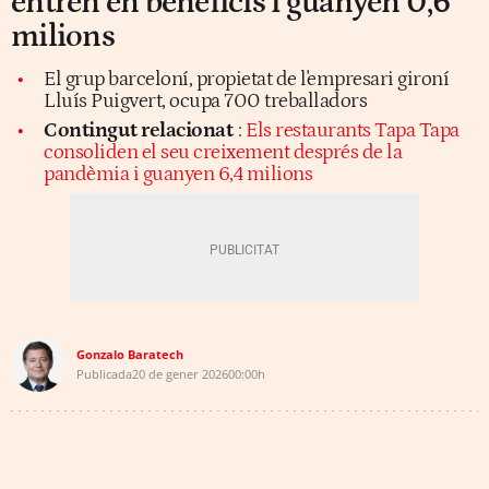
entren en beneficis i guanyen 0,6
milions
El grup barceloní, propietat de l'empresari gironí
Lluís Puigvert, ocupa 700 treballadors
Contingut relacionat
:
Els restaurants Tapa Tapa
consoliden el seu creixement després de la
pandèmia i guanyen 6,4 milions
Gonzalo Baratech
Publicada
20 de gener 2026
00:00h