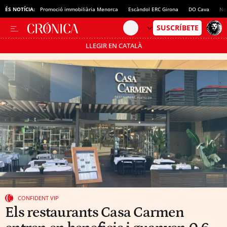
ÉS NOTÍCIA:
Promoció immobiliària Menorca
Escàndol ERC Girona
DO Cava
No
LLEGIR EN CATALÀ
Passa’t al mode estalvi
CONFIDENT VIP
Els restaurants Casa Carmen