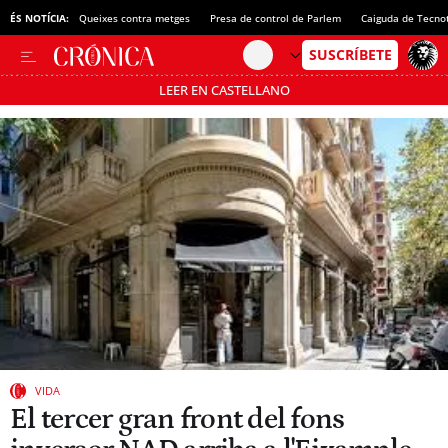
ÉS NOTÍCIA:
Queixes contra metges
Presa de control de Parlem
Caiguda de Tecno
LEER EN CASTELLANO
Passa’t al mode estalvi
VIDA
El tercer gran front del fons