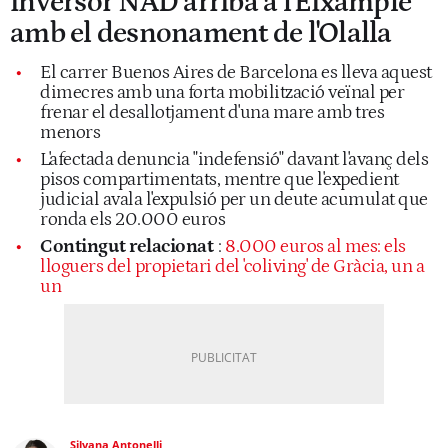
inversor NAD arriba a l'Eixample
amb el desnonament de l'Olalla
El carrer Buenos Aires de Barcelona es lleva aquest
dimecres amb una forta mobilització veïnal per
frenar el desallotjament d'una mare amb tres
menors
L'afectada denuncia "indefensió" davant l'avanç dels
pisos compartimentats, mentre que l'expedient
judicial avala l'expulsió per un deute acumulat que
ronda els 20.000 euros
Contingut relacionat
:
8.000 euros al mes: els
lloguers del propietari del 'coliving' de Gràcia, un a
un
Silvana Antonelli