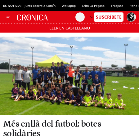
ÉS NOTÍCIA:
Junts acorrala Comín
Wallapop
Crim La Pegaso
Tracjusa
Parla 
LEER EN CASTELLANO
Passa’t al mode estalvi
Més enllà del futbol: botes
solidàries