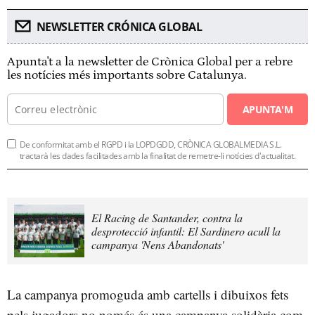
NEWSLETTER CRÓNICA GLOBAL
Apunta't a la newsletter de Crònica Global per a rebre
les notícies més importants sobre Catalunya.
APUNTA'M
De conformitat amb el RGPD i la LOPDGDD, CRÒNICA GLOBALMEDIA S.L.
tractarà les dades facilitades amb la finalitat de remetre-li notícies d'actualitat.
El Racing de Santander, contra la
desprotecció infantil: El Sardinero acull la
campanya 'Nens Abandonats'
La campanya promoguda amb cartells i dibuixos fets
pels jugadors no només és una campanya solidària com