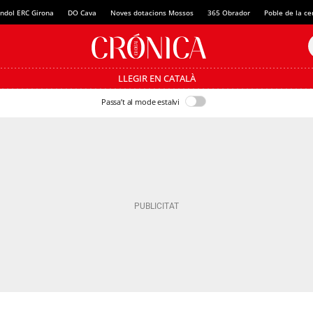
ndol ERC Girona
DO Cava
Noves dotacions Mossos
365 Obrador
Poble de la c
LLEGIR EN CATALÀ
Passa’t al mode estalvi