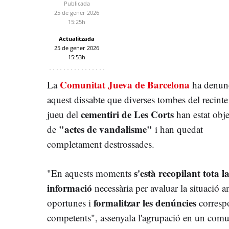
Publicada
25 de gener 2026
15:25h
Actualitzada
25 de gener 2026
15:53h
Comunitat Jueva de Barcelona
La
ha denunc
aquest dissabte que diverses tombes del recinte
cementiri de Les Corts
jueu del
han estat obje
"actes de vandalisme"
de
i han quedat
completament destrossades.
s'està recopilant tota l
"En aquests moments
informació
necessària per avaluar la situació a
formalitzar les denúncies
oportunes i
correspo
competents", assenyala l'agrupació en un comu