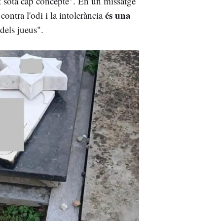
at sota cap concepte". En un missatge
és una
 contra l'odi i la intolerància
dels jueus".