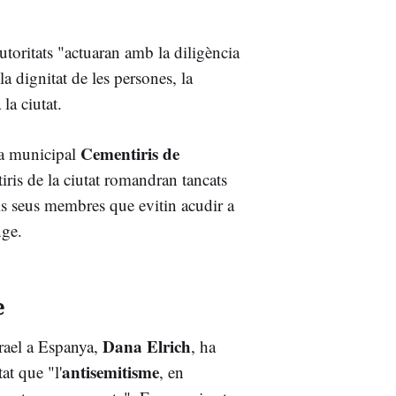
utoritats "actuaran amb la diligència
a dignitat de les persones, la
la ciutat.
Cementiris de
ca municipal
tiris de la ciutat romandran tancats
ls seus membres que evitin acudir a
nge.
e
Dana Elrich
srael a Espanya,
, ha
antisemitisme
at que "l'
, en