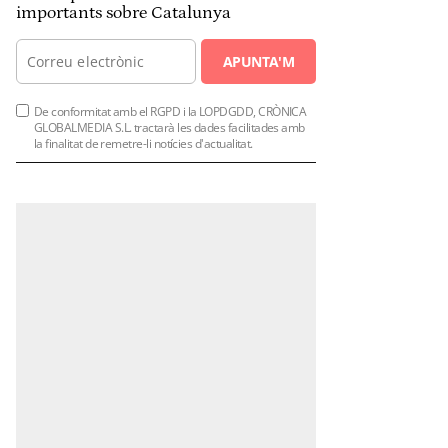
importants sobre Catalunya
APUNTA'M
De conformitat amb el RGPD i la LOPDGDD, CRÒNICA
GLOBALMEDIA S.L. tractarà les dades facilitades amb
la finalitat de remetre-li notícies d'actualitat.