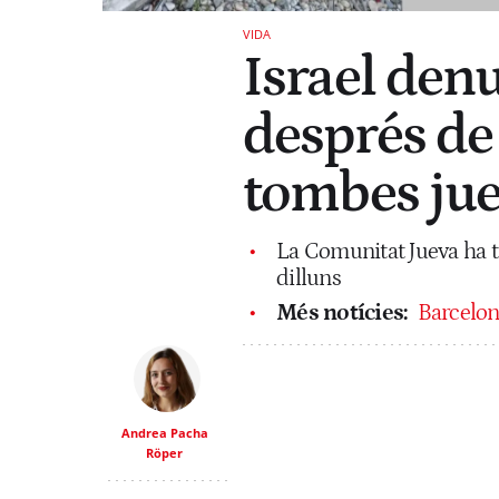
VIDA
Israel den
després de 
tombes jue
La Comunitat Jueva ha ta
dilluns
Més notícies:
Barcelon
Andrea Pacha
Röper