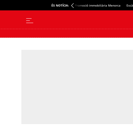
ÉS NOTÍCIA:
Promoció immobiliària Menorca
Escà