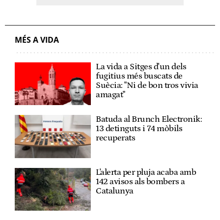
MÉS A VIDA
La vida a Sitges d'un dels
fugitius més buscats de
Suècia: "Ni de bon tros vivia
amagat"
Batuda al Brunch Electronik:
13 detinguts i 74 mòbils
recuperats
L'alerta per pluja acaba amb
142 avisos als bombers a
Catalunya