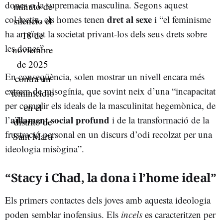
dones o la supremacia masculina. Segons aquest
dret al sexe
col·lectiu, els homes tenen
i “el feminisme
ha arruïnat la societat privant-los dels seus drets sobre
les dones”.
En conseqüència, solen mostrar un nivell encara més
extrem de misogínia, que sovint neix d’una “incapacitat
per complir els ideals de la masculinitat hegemònica, de
aïllament social profund
l’
i de la transformació de la
frustració personal en un discurs d’odi recolzat per una
ideologia misògina”.
“Stacy i Chad, la dona i l’home ideal”
Els primers contactes dels joves amb aquesta ideologia
poden semblar inofensius. Els
incels
es caracteritzen per