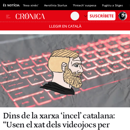
ÉS NOTÍCIA:
'Ikea xinès'
Aerolínia Starlux
'Fintech' suspesa
Fugitiu a Sitges
LLEGIR EN CATALÀ
Passa’t al mode estalvi
Dins de la xarxa ‘incel’ catalana:
“Usen el xat dels videojocs per