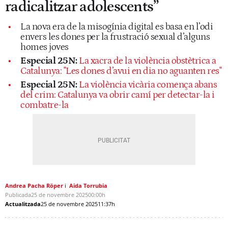
radicalitzar adolescents”
La nova era de la misogínia digital es basa en l’odi
envers les dones per la frustració sexual d’alguns
homes joves
Especial 25N:
La xacra de la violència obstètrica a
Catalunya: "Les dones d’avui en dia no aguanten res"
Especial 25N:
La violència vicària comença abans
del crim: Catalunya va obrir camí per detectar-la i
combatre-la
Andrea Pacha Röper
Aida Torrubia
Publicada
25 de novembre 2025
00:00h
Actualitzada
25 de novembre 2025
11:37h