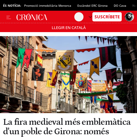
ÉS NOTÍCIA:
Promoció immobiliària Menorca
Escàndol ERC Girona
DO Cava
No
LLEGIR EN CATALÀ
Passa’t al mode estalvi
La fira medieval més emblemàtica
d'un poble de Girona: només