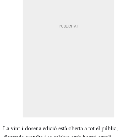
La vint-i-dosena edició està oberta a tot el públic,
d'entrada gratuïta i se celebra amb horari ampli,