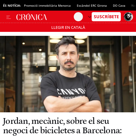
ÉS NOTÍCIA:
Promoció immobiliària Menorca
Escàndol ERC Girona
DO Cava
No
LLEGIR EN CATALÀ
Passa’t al mode estalvi
Jordan, mecànic, sobre el seu
negoci de bicicletes a Barcelona: