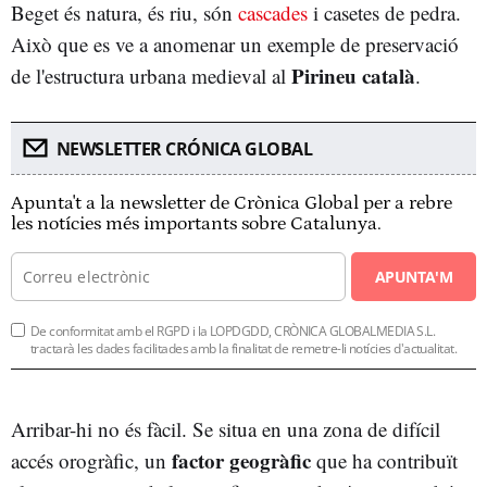
Beget és natura, és riu, són
cascades
i casetes de pedra.
Això que es ve a anomenar un exemple de preservació
Pirineu català
de l'estructura urbana medieval al
.
NEWSLETTER CRÓNICA GLOBAL
Apunta't a la newsletter de Crònica Global per a rebre
les notícies més importants sobre Catalunya.
APUNTA'M
De conformitat amb el RGPD i la LOPDGDD, CRÒNICA GLOBALMEDIA S.L.
tractarà les dades facilitades amb la finalitat de remetre-li notícies d'actualitat.
Arribar-hi no és fàcil. Se situa en una zona de difícil
factor geogràfic
accés orogràfic, un
que ha contribuït