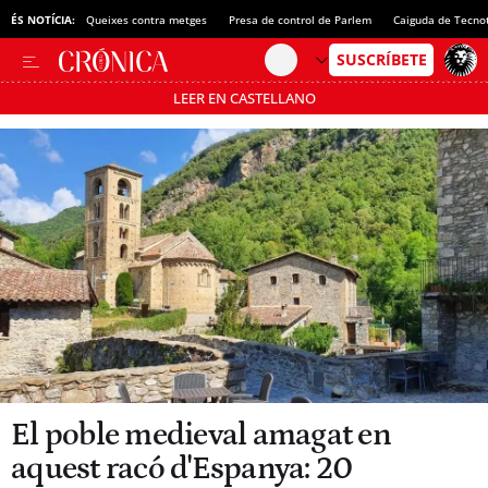
ÉS NOTÍCIA:
Queixes contra metges
Presa de control de Parlem
Caiguda de Tecno
LEER EN CASTELLANO
Passa’t al mode estalvi
El poble medieval amagat en
aquest racó d'Espanya: 20