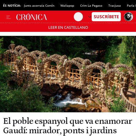
ÉS NOTÍCIA:
Junts acorrala Comín
Wallapop
Crim La Pegaso
Tracjusa
Parla 
LEER EN CASTELLANO
Passa’t al mode estalvi
El poble espanyol que va enamorar
Gaudí: mirador, ponts i jardins