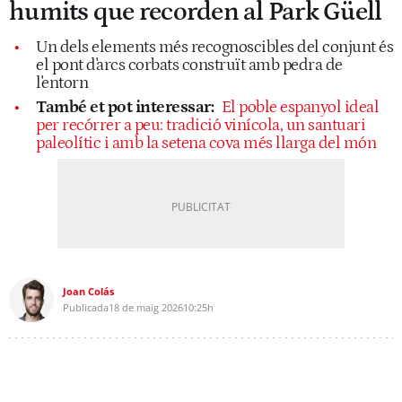
humits que recorden al Park Güell
Un dels elements més recognoscibles del conjunt és
el pont d'arcs corbats construït amb pedra de
l'entorn
També et pot interessar:
El poble espanyol ideal
per recórrer a peu: tradició vinícola, un santuari
paleolític i amb la setena cova més llarga del món
Joan Colás
Publicada
18 de maig 2026
10:25h