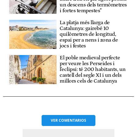
un descens dels termòmetres
i fortes tempestes"
La platja més llarga de
Catalunya: gairebé 10
quilòmetres de longitud,
espai per a nens i zona de
jocs i festes
El poble medieval perfecte
per veure les Perseides i
l'eclipsi: té 200 habitants, un
castell del segle XI i un dels
millors cels de Catalunya
VER
COMENTARIOS