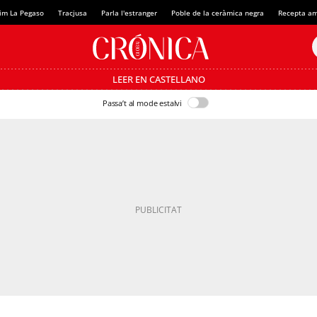
im La Pegaso
Tracjusa
Parla l'estranger
Poble de la ceràmica negra
Recepta am
LEER EN CASTELLANO
Passa’t al mode estalvi