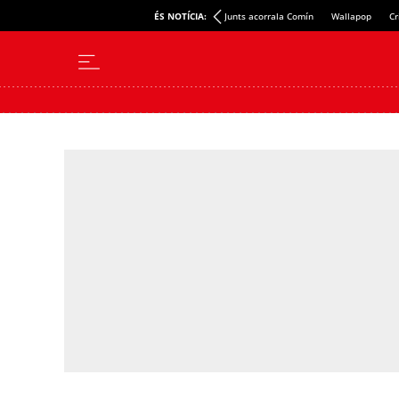
ÉS NOTÍCIA:
Junts acorrala Comín
Wallapop
Cr