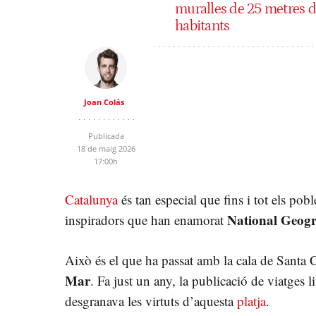
muralles de 25 metres d
habitants
Joan Colás
Publicada
18 de maig 2026
17:00h
Catalunya
és tan especial que fins i tot els pob
National Geog
inspiradors que han enamorat
Això és el que ha passat amb la cala de Santa 
Mar
. Fa just un any, la publicació de viatges l
desgranava les virtuts d’aquesta
platja
.