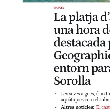
VIATGES
La platja d’
una hora d
destacada 
Geographic
entorn par
Sorolla
Les seves aigües, d’un tu
aquàtiques com el subm
Altres notícies:
El cas