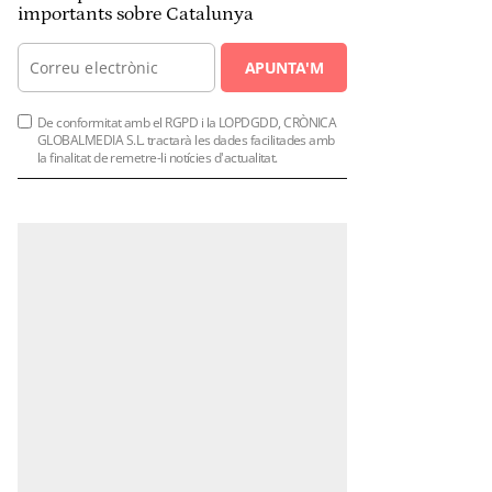
importants sobre Catalunya
APUNTA'M
De conformitat amb el RGPD i la LOPDGDD, CRÒNICA
GLOBALMEDIA S.L. tractarà les dades facilitades amb
la finalitat de remetre-li notícies d'actualitat.