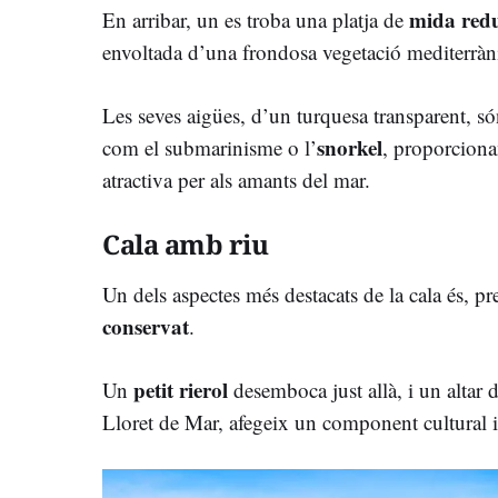
mida red
En arribar, un es troba una platja de
envoltada d’una frondosa vegetació mediterràn
Les seves aigües, d’un turquesa transparent, són
snorkel
com el submarinisme o l’
, proporciona
atractiva per als amants del mar.
Cala amb riu
Un dels aspectes més destacats de la cala és, p
conservat
.
petit rierol
Un
desemboca just allà, i un altar 
Lloret de Mar, afegeix un component cultural i 