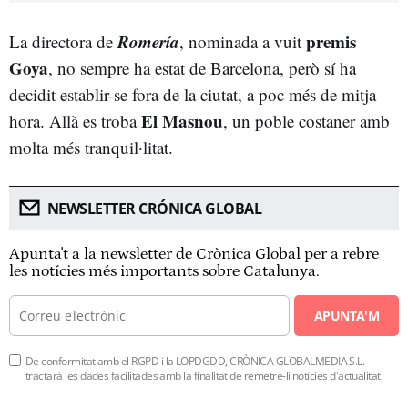
Romería
premis
La directora de
, nominada a vuit
Goya
, no sempre ha estat de Barcelona, però sí ha
decidit establir-se fora de la ciutat, a poc més de mitja
El Masnou
hora. Allà es troba
, un poble costaner amb
molta més tranquil·litat.
NEWSLETTER CRÓNICA GLOBAL
Apunta't a la newsletter de Crònica Global per a rebre
les notícies més importants sobre Catalunya.
APUNTA'M
De conformitat amb el RGPD i la LOPDGDD, CRÒNICA GLOBALMEDIA S.L.
tractarà les dades facilitades amb la finalitat de remetre-li notícies d'actualitat.