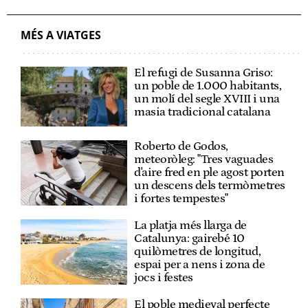
MÉS A VIATGES
El refugi de Susanna Griso:
un poble de 1.000 habitants,
un molí del segle XVIII i una
masia tradicional catalana
Roberto de Godos,
meteoròleg: "Tres vaguades
d'aire fred en ple agost porten
un descens dels termòmetres
i fortes tempestes"
La platja més llarga de
Catalunya: gairebé 10
quilòmetres de longitud,
espai per a nens i zona de
jocs i festes
El poble medieval perfecte