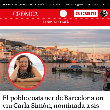
ÉS NOTÍCIA:
Junts acorrala Comín
Wallapop
Crim La Pegaso
Tracjusa
Parla 
LLEGIR EN CATALÀ
Passa’t al mode estalvi
El poble costaner de Barcelona on
viu Carla Simón, nominada a sis