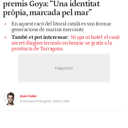
premis Goya: “Una identitat
pròpia, marcada pel mar”
En aquest racó del litoral català es van formar
generacions de marins mercants
També et pot interessar:
Ni spa ni hotel: el canó
secret d'aigües termals on banyar-se gratis a la
província de Tarragona
Joan Colás
Publicada
19 de gener 2026
12:45h