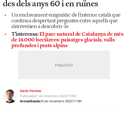
des dels anys 60 i en ruïnes
Un enclavament enigmàtic de l'interior català que
continua despertant preguntes entre aquells que
s'atreveixen a descobrir-lo
T'interessa:
El parc natural de Catalunya de més
de 14.000 hectàrees: paisatges glacials, valls
profundes i prats alpins
Darío Portela
Publicada
21 de novembre 2025
17:00h
Actualitzada
24 de novembre 2025
17:18h