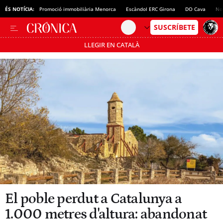
ÉS NOTÍCIA:
Promoció immobiliària Menorca
Escàndol ERC Girona
DO Cava
No
LLEGIR EN CATALÀ
Passa’t al mode estalvi
El poble perdut a Catalunya a
1.000 metres d'altura: abandonat