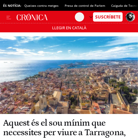
ÉS NOTÍCIA:
Queixes contra metges
Presa de control de Parlem
Caiguda de Tecno
LLEGIR EN CATALÀ
Passa’t al mode estalvi
Aquest és el sou mínim que
necessites per viure a Tarragona,