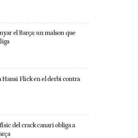
anyar el Barça: un malson que
liga
 Hansi Flick en el derbi contra
 físic del crack canari obliga a
arça