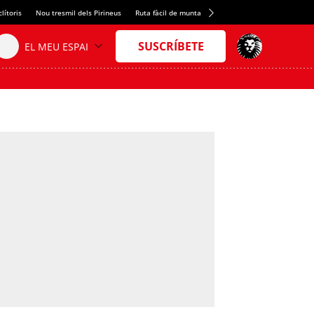
lítoris
Nou tresmil dels Pirineus
Ruta fàcil de muntanya
L'arròs més melós
Ciu