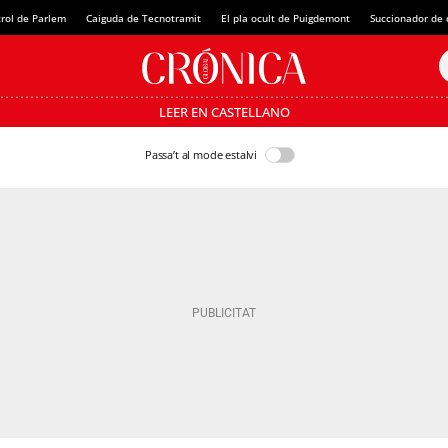
rol de Parlem
Caiguda de Tecnotramit
El pla ocult de Puigdemont
Succionador de c
LEER EN CASTELLANO
Passa’t al mode estalvi