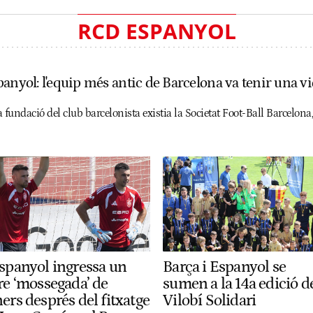
RCD ESPANYOL
panyol: l'equip més antic de Barcelona va tenir una v
 fundació del club barcelonista existia la Societat Foot-Ball Barcelon
Espanyol ingressa un
Barça i Espanyol se
re ‘mossegada’ de
sumen a la 14a edició d
ers després del fitxatge
Vilobí Solidari