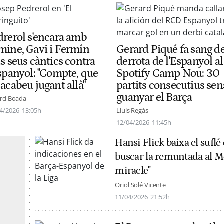
drerol s'encara amb
mine, Gavi i Fermín
Gerard Piqué fa sang de
s seus càntics contra
derrota de l'Espanyol al
Espanyol: "Compte, que
Spotify Camp Nou: 30
acabeu jugant allà"
partits consecutius sen
guanyar el Barça
rd Boada
4/2026
13:05h
Lluís Regàs
12/04/2026
11:45h
Hansi Flick baixa el suflé
buscar la remuntada al M
miracle"
Oriol Solé Vicente
11/04/2026
21:52h