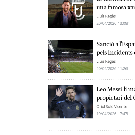
una famosa xarx
Lluís Regàs
20/04/2026
13:08h
Sanció a l'Esp
pels incidents 
Lluís Regàs
20/04/2026
11:26h
Leo Messi li m
propietari del 
Oriol Solé Vicente
19/04/2026
17:47h