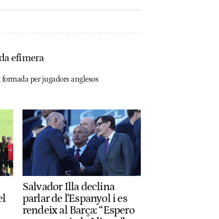
ida efímera
a, formada per jugadors anglesos
Salvador Illa declina
el
parlar de l'Espanyol i es
rendeix al Barça: “Espero