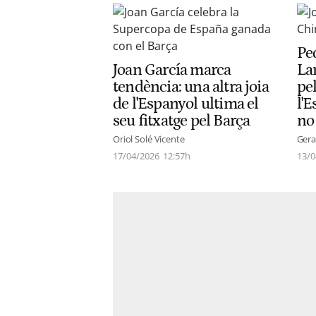
Pe
Joan García marca
La
tendència: una altra joia
pel
de l'Espanyol ultima el
l'
seu fitxatge pel Barça
no 
Oriol Solé Vicente
Gera
17/04/2026
12:57h
13/0