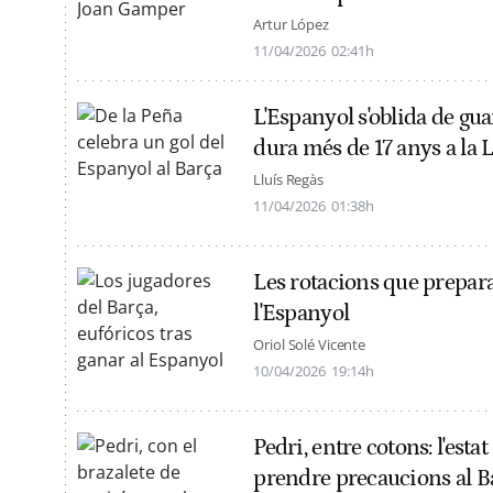
Artur López
11/04/2026
02:41h
L'Espanyol s'oblida de gu
dura més de 17 anys a la L
Lluís Regàs
11/04/2026
01:38h
Les rotacions que prepara
l'Espanyol
Oriol Solé Vicente
10/04/2026
19:14h
Pedri, entre cotons: l'estat
prendre precaucions al B