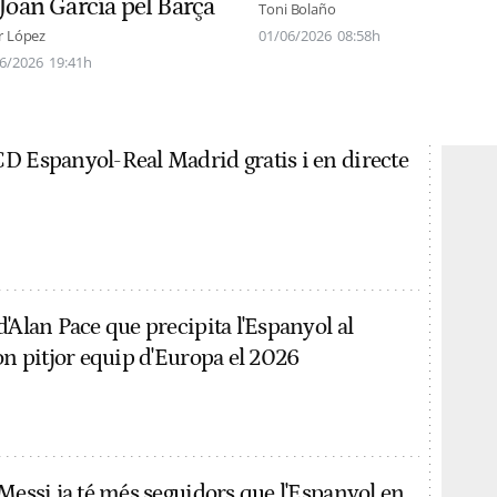
 Joan García pel Barça
Toni Bolaño
r López
01/06/2026
08:58h
6/2026
19:41h
D Espanyol-Real Madrid gratis i en directe
'Alan Pace que precipita l'Espanyol al
on pitjor equip d'Europa el 2026
Messi ja té més seguidors que l'Espanyol en