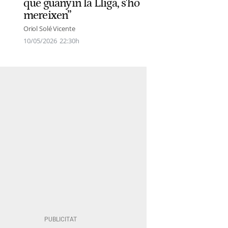
que guanyin la Lliga, s'ho
mereixen”
Oriol Solé Vicente
10/05/2026
22:30h