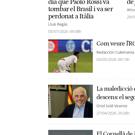
dia que Paolo Rossi va
de
tombar el Brasil i va ser
Artu
perdonat a Itàlia
29/0
Lluís Regàs
05/07/2026
09:38h
Com veure l'RC
Redacción Culemanía
03/05/2026
09:15h
La maledicció d
descens: el seg
Oriol Solé Vicente
27/04/2026
20:26h
El Cornellà de 