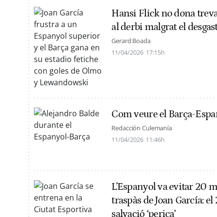
Hansi Flick no dona treva 
al derbi malgrat el desga
Gerard Boada
11/04/2026
17:15h
Com veure el Barça-Espany
Redacción Culemanía
11/04/2026
11:46h
L'Espanyol va evitar 20 m
traspàs de Joan García: el 
salvació ‘perica’