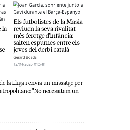
Els futbolistes de la Masia
 la
reviuen la seva rivalitat
més ferotge d'infància:
salten espurnes entre els
se
joves del derbi català
Gerard Boada
12/04/2026
01:54h
 de la Lliga i envia un missatge per
etropolitano: "No necessitem un