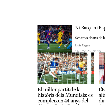
Ni Barça ni Es
Set anys abans de la
Lluís Regàs
11/07/2026
09:31h
El millor partit de la
L'
història dels Mundials: es
alt
compleixen 44 anys del
din