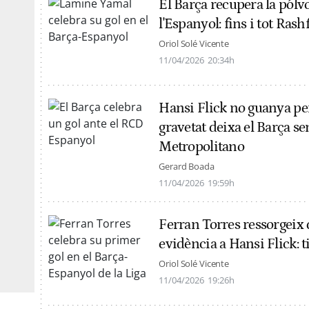
El Barça recupera la pólvo
l'Espanyol: fins i tot Ras
Oriol Solé Vicente
11/04/2026
20:34h
Hansi Flick no guanya per 
gravetat deixa el Barça se
Metropolitano
Gerard Boada
11/04/2026
19:59h
Ferran Torres ressorgeix 
evidència a Hansi Flick: ti
Oriol Solé Vicente
11/04/2026
19:26h