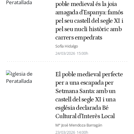
poble medieval és la joia
amagada d'Espanya: famós
pel seu castell del segle XI i
pel seu nucli històric amb
carrers empedrats
Sofía Hidalgo
24/03/2026
15:00h
El poble medieval perfecte
per a una escapada per
Setmana Santa: amb un
castell del segle XI i una
església declarada Bé
Cultural d'Interès Local
Mª José Mendoza Barragán
23/03/2026
14:00h