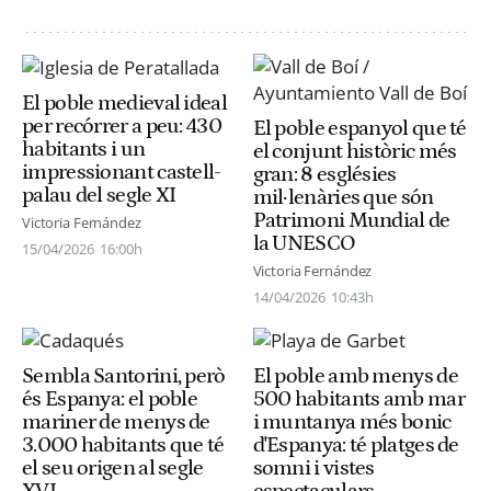
El poble medieval ideal
per recórrer a peu: 430
El poble espanyol que té
habitants i un
el conjunt històric més
impressionant castell-
gran: 8 esglésies
palau del segle XI
mil·lenàries que són
Patrimoni Mundial de
Victoria Fernández
la UNESCO
15/04/2026
16:00h
Victoria Fernández
14/04/2026
10:43h
Sembla Santorini, però
El poble amb menys de
és Espanya: el poble
500 habitants amb mar
mariner de menys de
i muntanya més bonic
3.000 habitants que té
d'Espanya: té platges de
el seu origen al segle
somni i vistes