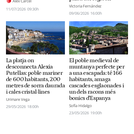
Àlex Cárcel
Victoria Fernández
11/07/2026
09:30h
09/06/2026
16:00h
La platja on
El poble medieval de
desconnecta Alexia
muntanya perfecte per
Putellas: poble mariner
a una escapada: té 166
de 600 habitants, 200
habitants, amaga
metres de sorra daurada
cascades esglaonades i
i cales cristal·lines
un dels racons més
bonics d'Espanya
Urimare Vega
Sofía Hidalgo
29/05/2026
18:00h
23/05/2026
19:00h