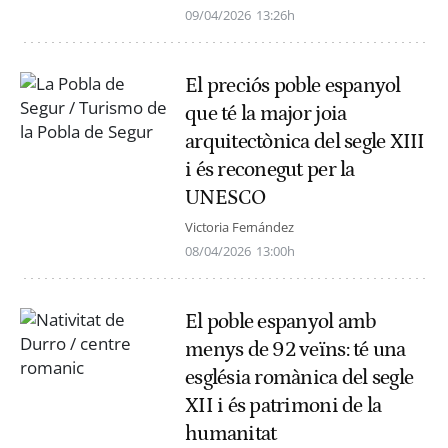
09/04/2026
13:26h
El preciós poble espanyol
que té la major joia
arquitectònica del segle XIII
i és reconegut per la
UNESCO
Victoria Fernández
08/04/2026
13:00h
El poble espanyol amb
menys de 92 veïns: té una
església romànica del segle
XII i és patrimoni de la
humanitat