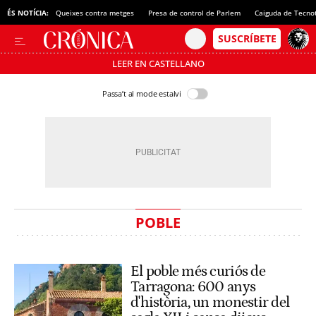
ÉS NOTÍCIA:
Queixes contra metges
Presa de control de Parlem
Caiguda de Tecno
LEER EN CASTELLANO
Passa’t al mode estalvi
POBLE
El poble més curiós de
Tarragona: 600 anys
d'història, un monestir del