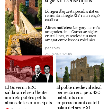
segle XII i sense dijous
L'origen d'aquesta peculiaritat es
remunta al segle XIV i a la religió
catòlica
Altres notícies:
Les gorgues més
amagades de la Garrotxa: aigües
cristal·lines, cascades i un racó
amagat entre boscos volcànics
Joan Colás
26/07/2026
12:00h
El poble medieval ideal
El Govern i ERC
per recórrer a peu: 430
saldaran el seu 'deute'
habitants i un
amb els pobles petits
impressionant castell-
abans de les municipals
palau del segle XI