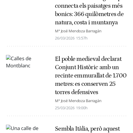
connecta els paisatges més
bonics: 366 quilòmetres de
natura, costa i muntanya
Mª José Mendoza Barragán
26/03/2026
15:57h
El poble medieval declarat
Conjunt Històric amb un
recinte emmurallat de 1.700
metres: es conserven 25
torres defensives
Mª José Mendoza Barragán
25/03/2026
19:00h
Sembla Itàlia, però aquest