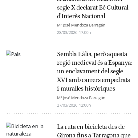
segle X declarat Bé Cultural
d'Interès Nacional
Mª José Mendoza Barragán
28/03/2026
17:00h
Sembla Itàlia, però aquesta
regió medieval és a Espanya:
un enclavament del segle
XVI amb carrers empedrats
i muralles històriques
Mª José Mendoza Barragán
27/03/2026
12:00h
La ruta en bicicleta des de
Girona fins a Tarragona que