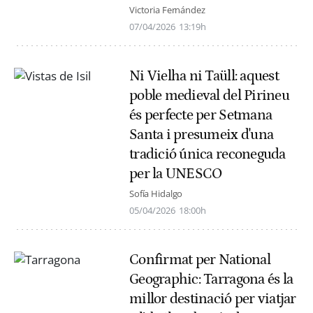
Victoria Fernández
07/04/2026
13:19h
Ni Vielha ni Taüll: aquest
poble medieval del Pirineu
és perfecte per Setmana
Santa i presumeix d'una
tradició única reconeguda
per la UNESCO
Sofía Hidalgo
05/04/2026
18:00h
Confirmat per National
Geographic: Tarragona és la
millor destinació per viatjar