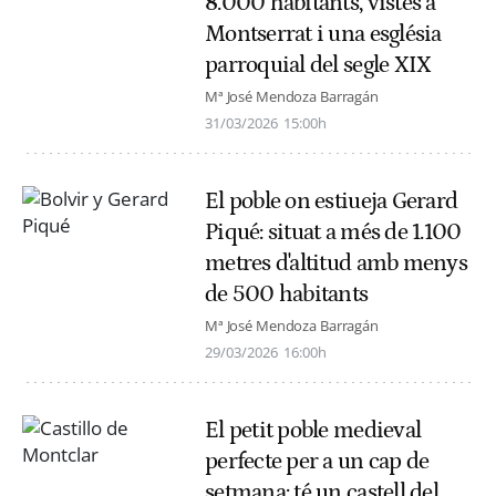
8.000 habitants, vistes a
Montserrat i una església
parroquial del segle XIX
Mª José Mendoza Barragán
31/03/2026
15:00h
El poble on estiueja Gerard
Piqué: situat a més de 1.100
metres d'altitud amb menys
de 500 habitants
Mª José Mendoza Barragán
29/03/2026
16:00h
El petit poble medieval
perfecte per a un cap de
setmana: té un castell del