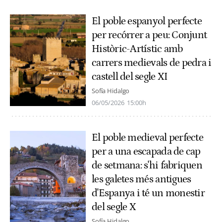
El poble espanyol perfecte
per recórrer a peu: Conjunt
Històric-Artístic amb
carrers medievals de pedra i
castell del segle XI
Sofía Hidalgo
06/05/2026
15:00h
El poble medieval perfecte
per a una escapada de cap
de setmana: s'hi fabriquen
les galetes més antigues
d'Espanya i té un monestir
del segle X
Sofía Hidalgo