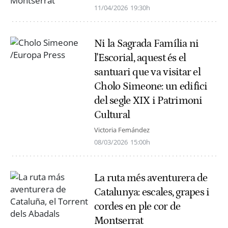
11/04/2026
19:30h
Ni la Sagrada Família ni
l'Escorial, aquest és el
santuari que va visitar el
Cholo Simeone: un edifici
del segle XIX i Patrimoni
Cultural
Victoria Fernández
08/03/2026
15:00h
La ruta més aventurera de
Catalunya: escales, grapes i
cordes en ple cor de
Montserrat