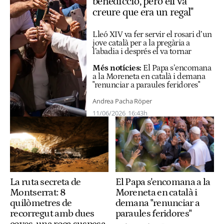
benedicció, però ell va
creure que era un regal"
Lleó XIV va fer servir el rosari d’un
jove català per a la pregària a
l’abadia i després el va tornar
Més notícies:
El Papa s’encomana
a la Moreneta en català i demana
"renunciar a paraules feridores"
Andrea Pacha Röper
11/06/2026
16:43h
La ruta secreta de
El Papa s'encomana a la
Montserrat: 8
Moreneta en català i
quilòmetres de
demana "renunciar a
recorregut amb dues
paraules feridores"
coves, una roca suspesa