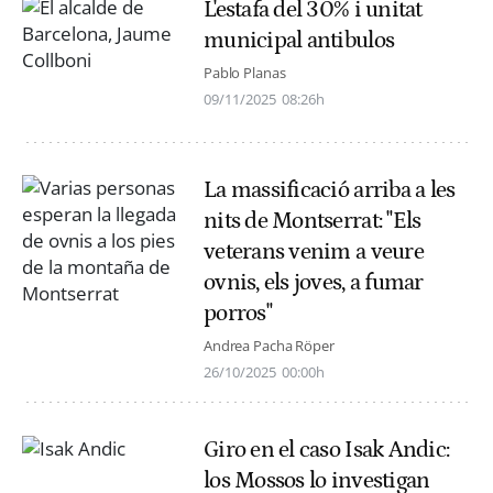
L'estafa del 30% i unitat
municipal antibulos
Pablo Planas
09/11/2025
08:26h
La massificació arriba a les
nits de Montserrat: "Els
veterans venim a veure
ovnis, els joves, a fumar
porros"
Andrea Pacha Röper
26/10/2025
00:00h
Giro en el caso Isak Andic:
los Mossos lo investigan