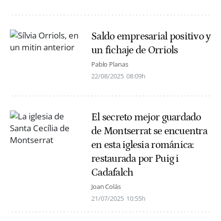
Saldo empresarial positivo y
un fichaje de Orriols
Pablo Planas
22/08/2025
08:09h
El secreto mejor guardado
de Montserrat se encuentra
en esta iglesia románica:
restaurada por Puig i
Cadafalch
Joan Colás
21/07/2025
10:55h