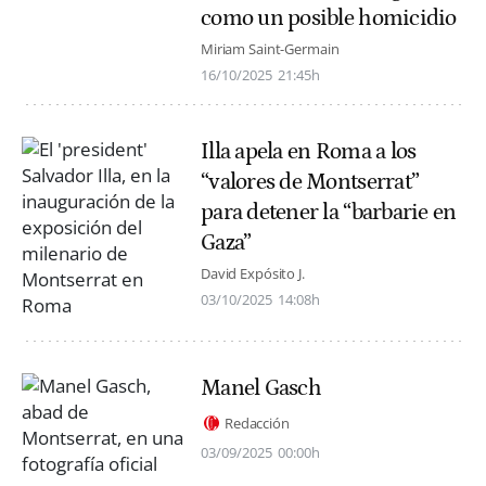
como un posible homicidio
Miriam Saint-Germain
16/10/2025
21:45h
Illa apela en Roma a los
“valores de Montserrat”
para detener la “barbarie en
Gaza”
David Expósito J.
03/10/2025
14:08h
Manel Gasch
Redacción
03/09/2025
00:00h