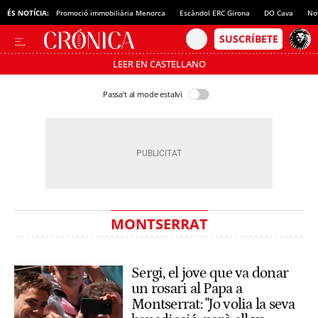
ÉS NOTÍCIA:
Promoció immobiliària Menorca
Escàndol ERC Girona
DO Cava
No
LEER EN CASTELLANO
Passa’t al mode estalvi
MONTSERRAT
Sergi, el jove que va donar
un rosari al Papa a
Montserrat: "Jo volia la seva