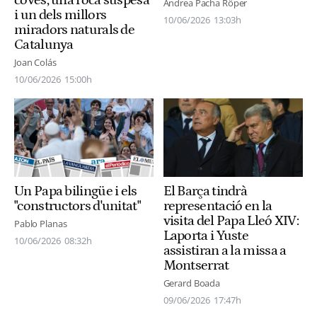
Andrea Pacha Röper
i un dels millors
10/06/2026
13:03h
miradors naturals de
Catalunya
Joan Colás
10/06/2026
15:00h
Un Papa bilingüe i els
El Barça tindrà
"constructors d'unitat"
representació en la
visita del Papa Lleó XIV:
Pablo Planas
Laporta i Yuste
10/06/2026
08:32h
assistiran a la missa a
Montserrat
Gerard Boada
09/06/2026
17:47h