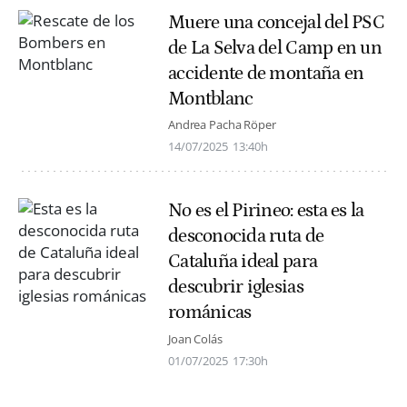
Muere una concejal del PSC
de La Selva del Camp en un
accidente de montaña en
Montblanc
Andrea Pacha Röper
14/07/2025
13:40h
No es el Pirineo: esta es la
desconocida ruta de
Cataluña ideal para
descubrir iglesias
románicas
Joan Colás
01/07/2025
17:30h