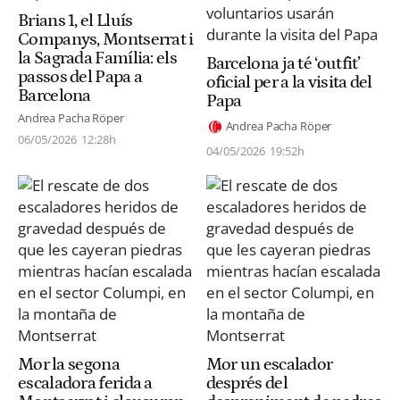
Brians 1, el Lluís
Companys, Montserrat i
la Sagrada Família: els
Barcelona ja té ‘outfit’
passos del Papa a
oficial per a la visita del
Barcelona
Papa
Andrea Pacha Röper
Andrea Pacha Röper
06/05/2026
12:28h
04/05/2026
19:52h
Mor la segona
Mor un escalador
escaladora ferida a
després del