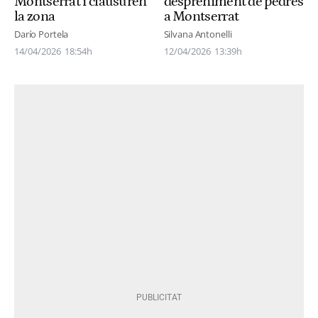
Montserrat i clausuren
despreniment de pedres
la zona
a Montserrat
Darío Portela
Silvana Antonelli
14/04/2026
18:54h
12/04/2026
13:39h