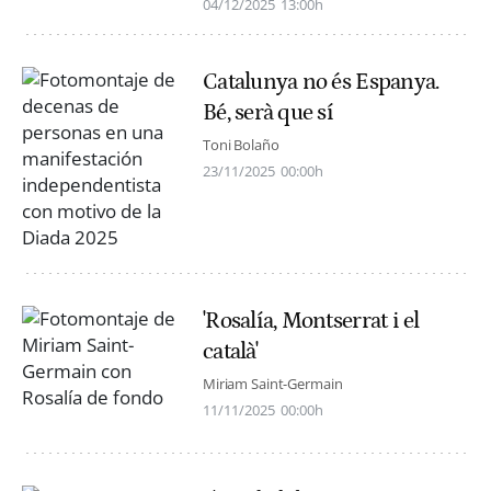
04/12/2025
13:00h
Catalunya no és Espanya.
Bé, serà que sí
Toni Bolaño
23/11/2025
00:00h
'Rosalía, Montserrat i el
català'
Miriam Saint-Germain
11/11/2025
00:00h