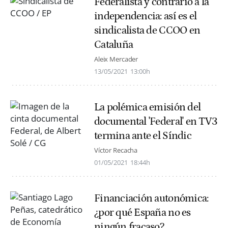
Federalista y contrario a la
independencia: así es el
sindicalista de CCOO en
Cataluña
Aleix Mercader
13/05/2021
13:00h
La polémica emisión del
documental 'Federal' en TV3
termina ante el Síndic
Víctor Recacha
01/05/2021
18:44h
Financiación autonómica:
¿por qué España no es
ningún fracaso?