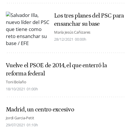
Los tres planes del PSC para
ensanchar su base
María Jesús Cañizares
28/12/2021
00:00h
Vuelve el PSOE de 2014, el que enterró la
reforma federal
Toni Bolaño
18/10/2021
01:00h
Madrid, un centro excesivo
Jordi Garcia-Petit
29/07/2021
01:10h