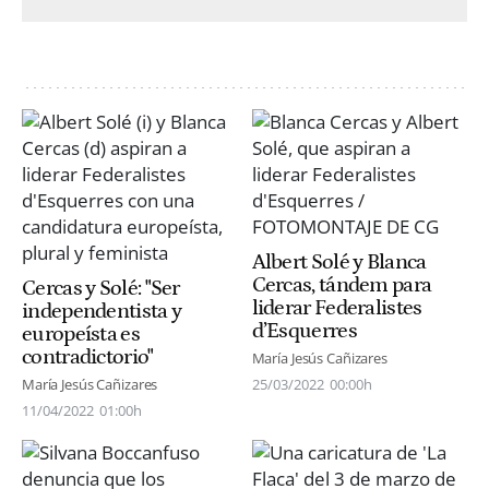
Albert Solé y Blanca
Cercas, tándem para
Cercas y Solé: "Ser
liderar Federalistes
independentista y
d’Esquerres
europeísta es
contradictorio"
María Jesús Cañizares
María Jesús Cañizares
25/03/2022
00:00h
11/04/2022
01:00h