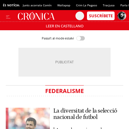
ÉS NOTÍCIA:
Junts acorrala Comín
Wallapop
Crim La Pegaso
Tracjusa
Parla 
LEER EN CASTELLANO
Passa’t al mode estalvi
FEDERALISME
La diversitat de la selecció
nacional de futbol