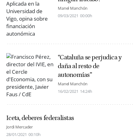
Manel Manchón
09/03/2021
00:00h
“Cataluña se perjudica y
daña al resto de
autonomías”
Manel Manchón
16/02/2021
14:24h
Iceta, deberes federalistas
Jordi Mercader
28/01/2021
00:10h