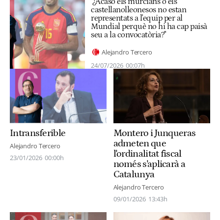
"¿Acaso els murcians o els
castellanolleonesos no estan
representats a l'equip per al
Mundial perquè no hi ha cap paisà
seu a la convocatòria?"
Alejandro Tercero
24/07/2026
00:07h
Montero i Junqueras
Intransferible
admeten que
Alejandro Tercero
l'ordinalitat fiscal
23/01/2026
00:00h
només s'aplicarà a
Catalunya
Alejandro Tercero
09/01/2026
13:43h