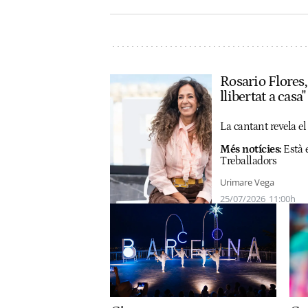
Rosario Flores,
llibertat a casa"
La cantant revela el 
Més notícies:
Està 
Treballadors
Urimare Vega
25/07/2026
11:00h