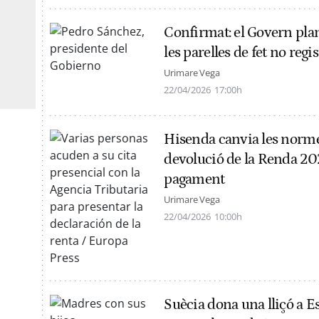
Confirmat: el Govern plan
les parelles de fet no regi
Urimare Vega
22/04/2026
17:00h
Hisenda canvia les normes:
devolució de la Renda 2026
pagament
Urimare Vega
22/04/2026
10:00h
Suècia dona una lliçó a E