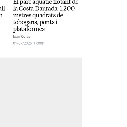
El parc aquàtic flotant de
la Costa Daurada: 1.200
ll
metres quadrats de
on
tobogans, ponts i
plataformes
Joan Colás
01/07/2026
17:00h