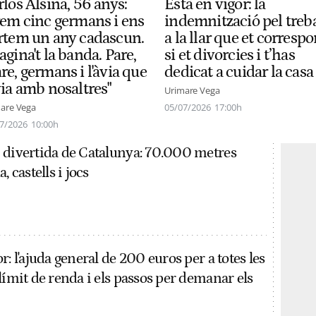
los Alsina, 56 anys:
Està en vigor: la
rem cinc germans i ens
indemnització pel treba
rtem un any cadascun.
a la llar que et corresp
gina't la banda. Pare,
si et divorcies i t’has
e, germans i l'àvia que
dedicat a cuidar la casa
via amb nosaltres"
Urimare Vega
are Vega
05/07/2026
17:00h
7/2026
10:00h
 divertida de Catalunya: 70.000 metres
, castells i jocs
r: l'ajuda general de 200 euros per a totes les
límit de renda i els passos per demanar els