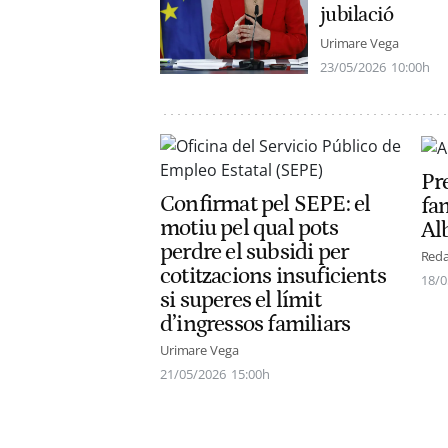
jubilació
Urimare Vega
23/05/2026
10:00h
Pr
Confirmat pel SEPE: el
fam
motiu pel qual pots
Al
perdre el subsidi per
Reda
cotitzacions insuficients
18/0
si superes el límit
d’ingressos familiars
Urimare Vega
21/05/2026
15:00h