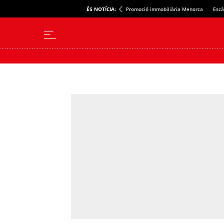
ÉS NOTÍCIA:
Promoció immobiliària Menorca
Escà