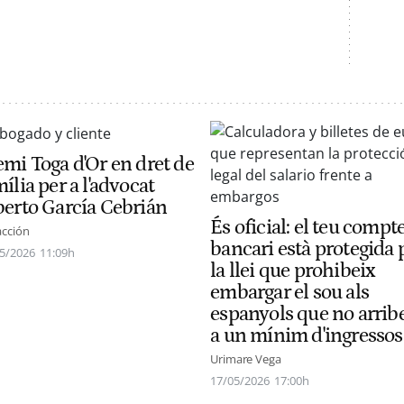
emi Toga d'Or en dret de
ília per a l'advocat
berto García Cebrián
És oficial: el teu compt
cción
bancari està protegida 
5/2026
11:09h
la llei que prohibeix
embargar el sou als
espanyols que no arrib
a un mínim d'ingressos
Urimare Vega
17/05/2026
17:00h