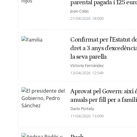
parental pagada i 125 euro
Joan Colás
21/04/2026
18:00h
Confirmat per l'Estatut del
dret a 3 anys d'excedència 
la seva parella
Victoria Fernández
13/04/2026
12:54h
Aprovat pel Govern: així é
anuals per fill per a famí
Darío Portela
11/04/2026
13:00h