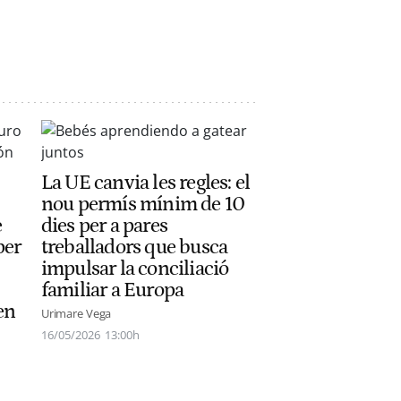
La UE canvia les regles: el
nou permís mínim de 10
e
dies per a pares
per
treballadors que busca
impulsar la conciliació
familiar a Europa
en
Urimare Vega
16/05/2026
13:00h