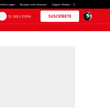
eràmica negra
Recepta amb calamars
Lloguer d'habitacions a Espanya
Crèdit del S