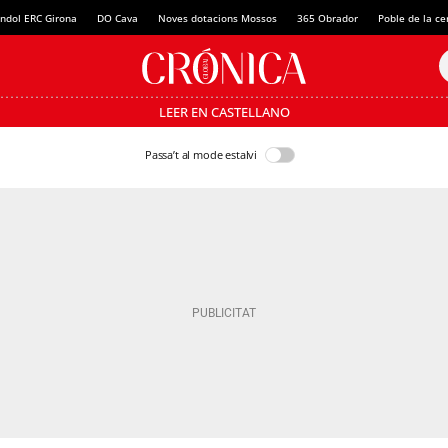
ndol ERC Girona
DO Cava
Noves dotacions Mossos
365 Obrador
Poble de la c
LEER EN CASTELLANO
Passa’t al mode estalvi