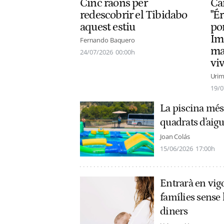
Car
Cinc raons per
"É
redescobrir el Tibidabo
po
aquest estiu
Ima
Fernando Baquero
mar
24/07/2026
00:00h
vi
Urim
19/0
La piscina més
quadrats d'aigua
Joan Colás
15/06/2026
17:00h
Entrarà en vigo
famílies sense 
diners