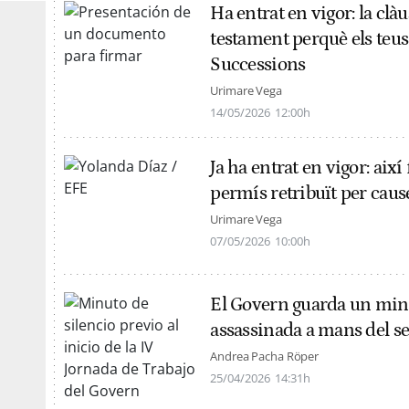
Ha entrat en vigor: la clà
testament perquè els teus
Successions
Urimare Vega
14/05/2026
12:00h
Ja ha entrat en vigor: així
permís retribuït per caus
Urimare Vega
07/05/2026
10:00h
El Govern guarda un minu
assassinada a mans del seu
Andrea Pacha Röper
25/04/2026
14:31h