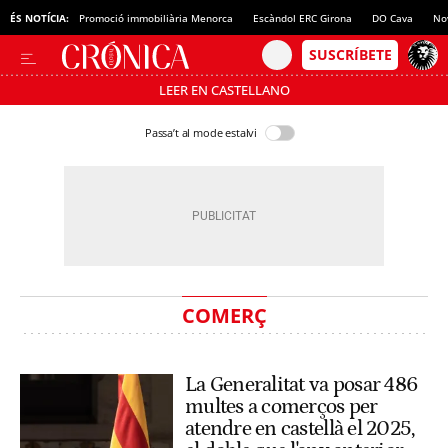
ÉS NOTÍCIA:
Promoció immobiliària Menorca
Escàndol ERC Girona
DO Cava
No
LEER EN CASTELLANO
Passa’t al mode estalvi
COMERÇ
La Generalitat va posar 486
multes a comerços per
atendre en castellà el 2025,