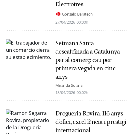
Electrotres
Gonzalo Baratech
27/04/2026
00:00h
Setmana Santa
descafeïnada a Catalunya
per al comerç: cau per
primera vegada en cinc
anys
Miranda Solana
13/04/2026
00:02h
Drogueria Rovira: 116 anys
d'ofici, excel·lència i prestigi
internacional