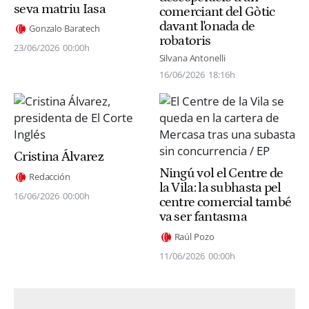
seva matriu Iasa
comerciant del Gòtic
davant l'onada de
Gonzalo Baratech
robatoris
23/06/2026
00:00h
Silvana Antonelli
16/06/2026
18:16h
Cristina Álvarez
Ningú vol el Centre de
Redacción
la Vila: la subhasta pel
16/06/2026
00:00h
centre comercial també
va ser fantasma
Raúl Pozo
11/06/2026
00:00h