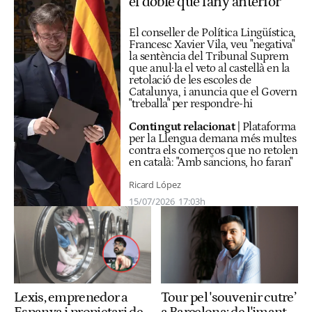
el doble que l'any anterior
El conseller de Política Lingüística,
Francesc Xavier Vila, veu "negativa"
la sentència del Tribunal Suprem
que anul·la el veto al castellà en la
retolació de les escoles de
Catalunya, i anuncia que el Govern
"treballa" per respondre-hi
Contingut relacionat
|
Plataforma
per la Llengua demana més multes
contra els comerços que no retolen
en català: "Amb sancions, ho faran"
Ricard López
15/07/2026
17:03h
Lexis, emprenedor a
Tour pel 'souvenir cutre’
Espanya i propietari de
a Barcelona: de l'imant