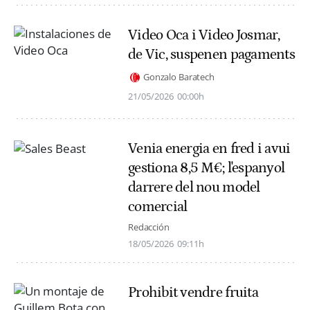
Video Oca i Video Josmar,
de Vic, suspenen pagaments
Gonzalo Baratech
21/05/2026
00:00h
Venia energia en fred i avui
gestiona 8,5 M€; l'espanyol
darrere del nou model
comercial
Redacción
18/05/2026
09:11h
Prohibit vendre fruita