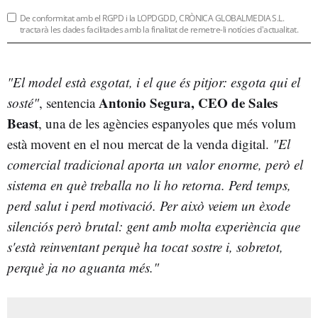
De conformitat amb el RGPD i la LOPDGDD, CRÒNICA GLOBALMEDIA S.L.
tractarà les dades facilitades amb la finalitat de remetre-li notícies d'actualitat.
"El model està esgotat, i el que és pitjor: esgota qui el
Antonio Segura, CEO de Sales
sosté"
, sentencia
Beast
, una de les agències espanyoles que més volum
està movent en el nou mercat de la venda digital.
"El
comercial tradicional aporta un valor enorme, però el
sistema en què treballa no li ho retorna. Perd temps,
perd salut i perd motivació. Per això veiem un èxode
silenciós però brutal: gent amb molta experiència que
s'està reinventant perquè ha tocat sostre i, sobretot,
perquè ja no aguanta més."