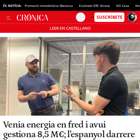
ÉS NOTÍCIA:
Promoció immobiliària Menorca
Escàndol ERC Girona
DO Cava
No
LEER EN CASTELLANO
Passa’t al mode estalvi
Venia energia en fred i avui
gestiona 8,5 M€; l'espanyol darrere